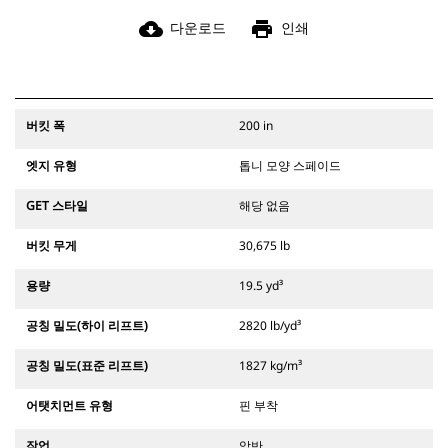
cloud_download
print
다운로드
인쇄
버킷 폭
200 in
엣지 유형
톱니 모양 스페이드
GET 스타일
해당 없음
버킷 무게
30,675 lb
용량
19.5 yd³
공칭 밀도(하이 리프트)
2820 lb/yd³
공칭 밀도(표준 리프트)
1827 kg/m³
어탯치먼트 유형
핀 부착
작업
암반