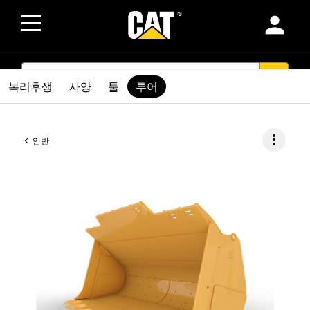
person
SEARCH
search
복리후생
사양
툴
투어
more_vert
암반