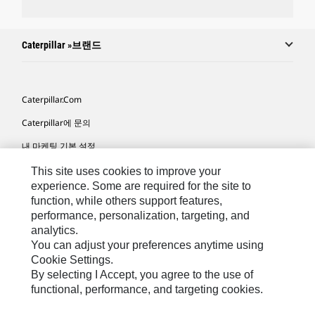
Caterpillar »브랜드
Caterpillar.com
Caterpillar에 문의
내 마케팅 기본 설정
사이트 맵
This site uses cookies to improve your
experience. Some are required for the site to
Cookie Settings
function, while others support features,
performance, personalization, targeting, and
법적 고지
analytics.
개인정보취급방침
You can adjust your preferences anytime using
Cookie Settings.
위치정보 이용약관
By selecting I Accept, you agree to the use of
functional, performance, and targeting cookies.