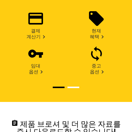
결제
현재
계산기
혜택
임대
중고
옵션
옵션
assignment
제품 브로셔 및 더 많은 자료를
즉시 다운로드할 수 있습니다!