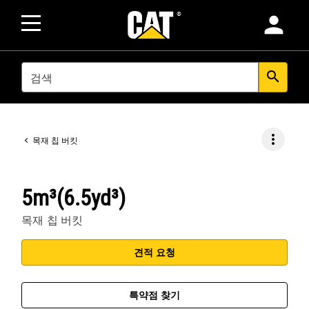
person
SEARCH
search
more_vert
목재 칩 버킷
5m³(6.5yd³)
목재 칩 버킷
견적 요청
특약점 찾기