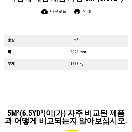
cloud_download
print
다운로드
인쇄
용량
5 m³
폭
3276 mm
무게
1665 kg
5M³(6.5YD³)이(가) 자주 비교된 제품
과 어떻게 비교되는지 알아보십시오.