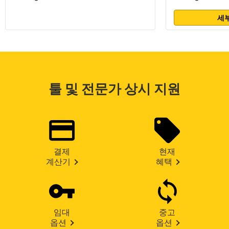
세부
툴 및 전문가 상시 지원
결제
현재
계산기
혜택
임대
중고
옵션
옵션