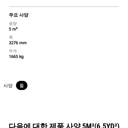
주요 사양
용량
5 m³
폭
3276 mm
무게
1665 kg
사양
툴
다음에 대한 제품 사양 5M³(6.5YD³)