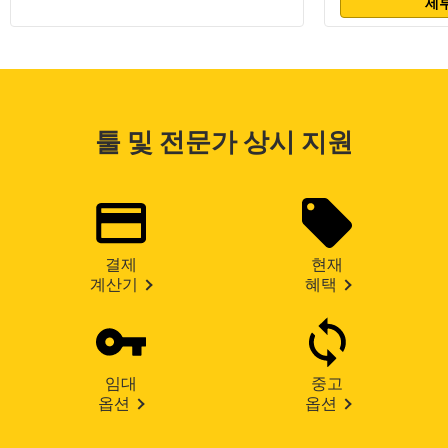
세부
툴 및 전문가 상시 지원
결제
현재
계산기
혜택
임대
중고
옵션
옵션