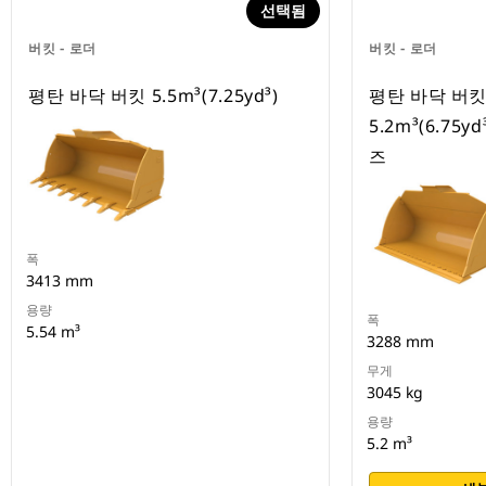
선택됨
버킷 - 로더
버킷 - 로더
평탄 바닥 버킷 5.5m³(7.25yd³)
평탄 바닥 버
5.2m³(6.75y
즈
폭
3413 mm
용량
폭
5.54 m³
3288 mm
무게
3045 kg
용량
5.2 m³