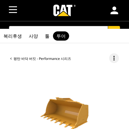
person
SEARCH
search
복리후생
사양
툴
투어
more_vert
평탄 바닥 버킷 - Performance 시리즈