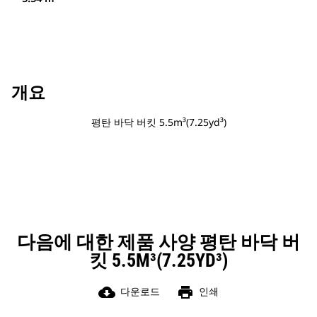
개요
평탄 바닥 버킷 5.5m³(7.25yd³)
다음에 대한 제품 사양 평탄 바닥 버
킷 5.5M³(7.25YD³)
cloud_download
print
다운로드
인쇄