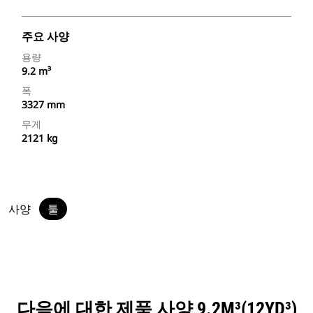
주요 사양
용량
9.2 m³
폭
3327 mm
무게
2121 kg
사양
툴
다음에 대한 제품 사양 9.2M³(12YD³)