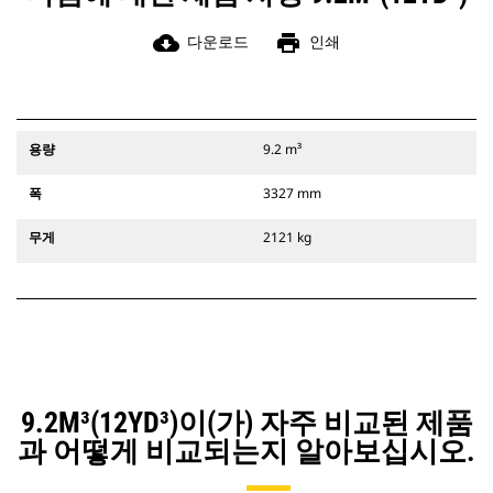
cloud_download
print
다운로드
인쇄
용량
9.2 m³
폭
3327 mm
무게
2121 kg
9.2M³(12YD³)이(가) 자주 비교된 제품
과 어떻게 비교되는지 알아보십시오.