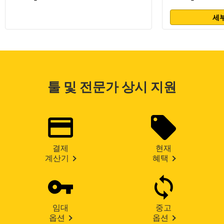
세부
툴 및 전문가 상시 지원
결제
현재
계산기
혜택
임대
중고
옵션
옵션