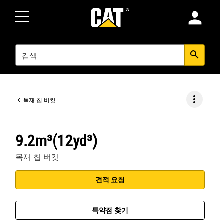
person
SEARCH
search
more_vert
목재 칩 버킷
9.2m³(12yd³)
목재 칩 버킷
견적 요청
특약점 찾기