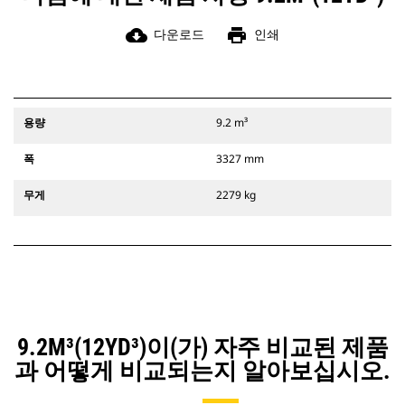
cloud_download
print
다운로드
인쇄
용량
9.2 m³
폭
3327 mm
무게
2279 kg
9.2M³(12YD³)이(가) 자주 비교된 제품
과 어떻게 비교되는지 알아보십시오.