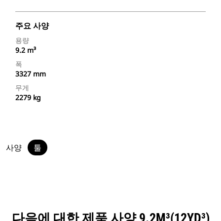
주요 사양
용량
9.2 m³
폭
3327 mm
무게
2279 kg
사양
툴
다음에 대한 제품 사양 9.2M³(12YD³)