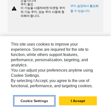
소셜 미디어
쿠키 필요
쿠키 설정에서 활성화
warning
이 기능을 사용하려면 타겟팅 쿠키
할 수 있습니다
와 기능 쿠키, 성능 쿠키 사용에 동
의해야 합니다.
Caterpillar »브랜드
This site uses cookies to improve your
experience. Some are required for the site to
function, while others support features,
performance, personalization, targeting, and
Caterpillar.com
analytics.
Caterpillar에 문의
You can adjust your preferences anytime using
Cookie Settings.
내 마케팅 기본 설정
By selecting I Accept, you agree to the use of
사이트 맵
functional, performance, and targeting cookies.
Cookie Settings
Cookie Settings
I Accept
법적 고지
개인정보취급방침