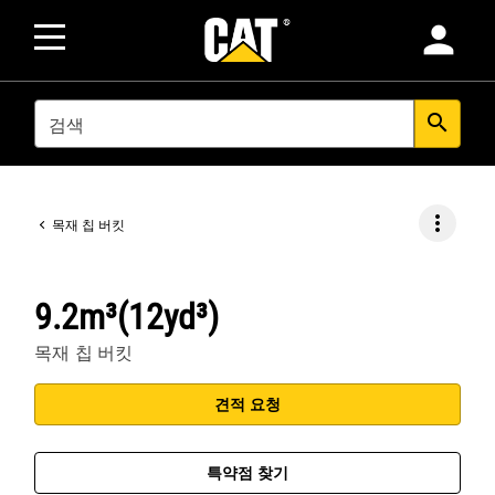
person
SEARCH
search
more_vert
목재 칩 버킷
9.2m³(12yd³)
목재 칩 버킷
견적 요청
특약점 찾기