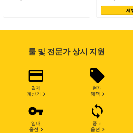
세부
툴 및 전문가 상시 지원
결제
현재
계산기
혜택
임대
중고
옵션
옵션