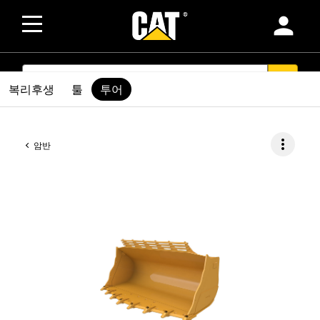
person
SEARCH
search
복리후생
툴
투어
more_vert
암반