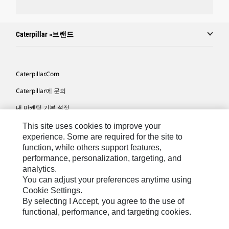
Caterpillar »브랜드
Caterpillar.com
Caterpillar에 문의
내 마케팅 기본 설정
사이트 맵
This site uses cookies to improve your
experience. Some are required for the site to
Cookie Settings
function, while others support features,
performance, personalization, targeting, and
법적 고지
analytics.
개인정보취급방침
You can adjust your preferences anytime using
Cookie Settings.
위치정보 이용약관
By selecting I Accept, you agree to the use of
functional, performance, and targeting cookies.