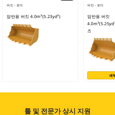
버킷 - 로더
버킷 - 로더
암반용 버킷 4.0m³(5.23yd³)
암반용 버킷
4.0m³(5.25y
즈
세부
툴 및 전문가 상시 지원