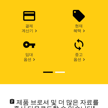
결제
현재
계산기
혜택
임대
중고
옵션
옵션
assignment
제품 브로셔 및 더 많은 자료를