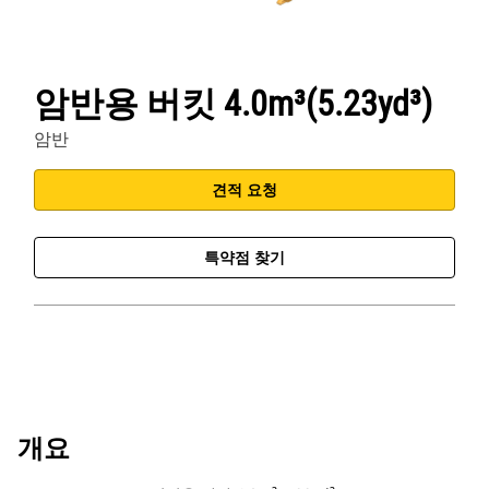
암반용 버킷 4.0m³(5.23yd³)
암반
견적 요청
특약점 찾기
개요