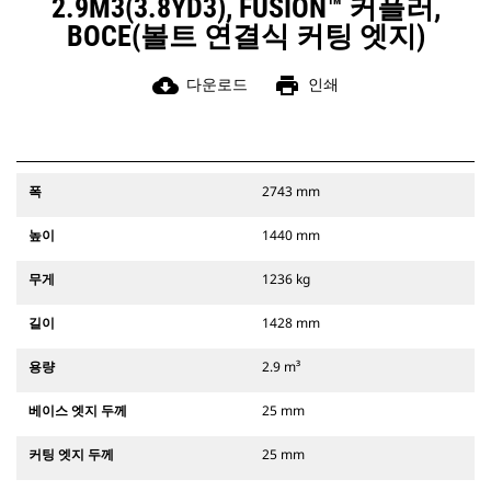
2.9M3(3.8YD3), FUSION™ 커플러,
BOCE(볼트 연결식 커팅 엣지)
cloud_download
print
다운로드
인쇄
폭
2743 mm
높이
1440 mm
무게
1236 kg
길이
1428 mm
용량
2.9 m³
베이스 엣지 두께
25 mm
커팅 엣지 두께
25 mm