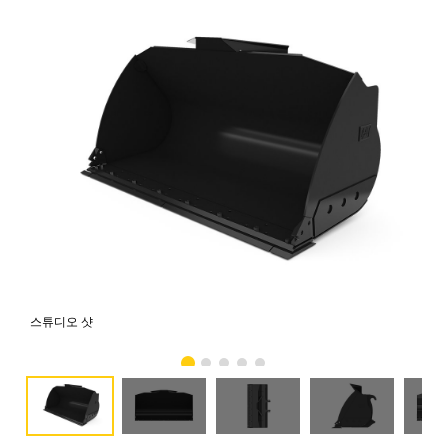
스튜디오 샷
전