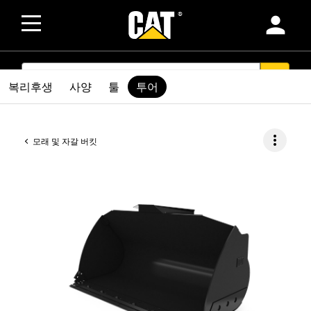
person
SEARCH
search
복리후생
사양
툴
투어
more_vert
모래 및 자갈 버킷