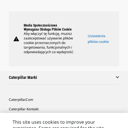
Media Społecznościowe
Wymagana Obsługa Plików Cookie
Aby włączyć tę funkcję, musisz
Ustawienia
warning
zaakceptować używanie plików
plików cookie
cookie przeznaczonych do
targetowania, funkcjonalnych i
odpowiadających za wydajność.
Caterpillar Marki
Caterpillar.com
Caterpillar Kontakt
Caterpillar Kontakt
This site uses cookies to improve your
Moje Preferencje Marketingowe