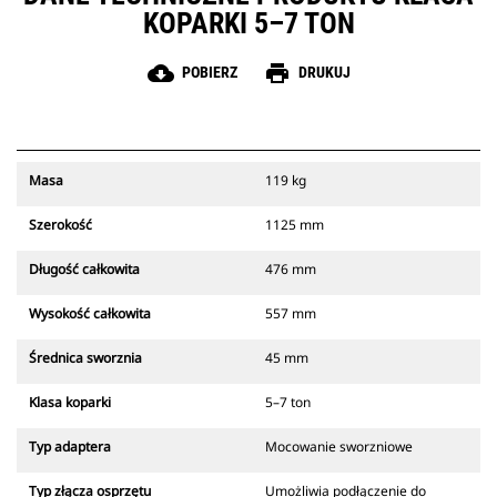
KOPARKI 5–7 TON
cloud_download
print
POBIERZ
DRUKUJ
Masa
119 kg
Szerokość
1125 mm
Długość całkowita
476 mm
Wysokość całkowita
557 mm
Średnica sworznia
45 mm
Klasa koparki
5–7 ton
Typ adaptera
Mocowanie sworzniowe
Typ złącza osprzętu
Umożliwia podłączenie do