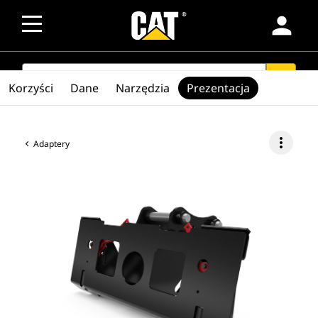
person
SEARCH
search
Korzyści
Dane
Narzędzia
Prezentacja
more_vert
Adaptery