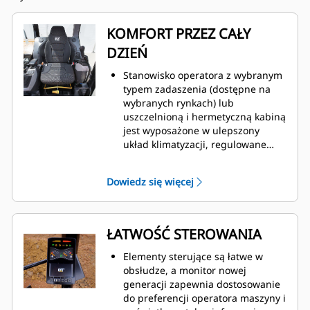
KOMFORT PRZEZ CAŁY
DZIEŃ
Stanowisko operatora z wybranym
typem zadaszenia (dostępne na
wybranych rynkach) lub
uszczelnioną i hermetyczną kabiną
jest wyposażone w ulepszony
układ klimatyzacji, regulowane
podpórki nadgarstków i fotel
amortyzowany w celu zapewnienia
Dowiedz się więcej
komfortu pracy przez cały dzień.
ŁATWOŚĆ STEROWANIA
Elementy sterujące są łatwe w
obsłudze, a monitor nowej
generacji zapewnia dostosowanie
do preferencji operatora maszyny i