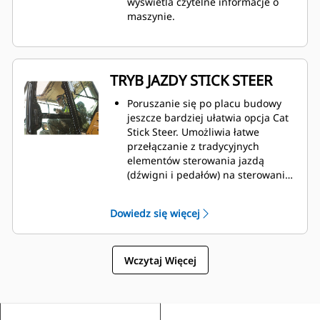
wyświetla czytelne informacje o
maszynie.
TRYB JAZDY STICK STEER
Poruszanie się po placu budowy
jeszcze bardziej ułatwia opcja Cat
Stick Steer. Umożliwia łatwe
przełączanie z tradycyjnych
elementów sterowania jazdą
(dźwigni i pedałów) na sterowanie
joystickiem za pomocą jednego
przycisku. Uzyskujesz korzyści w
Dowiedz się więcej
postaci mniejszego wysiłku i
lepszego sterowania.
Wczytaj Więcej