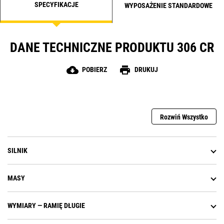
SPECYFIKACJE
WYPOSAŻENIE STANDARDOWE
DANE TECHNICZNE PRODUKTU 306 CR
cloud_download
print
POBIERZ
DRUKUJ
Rozwiń Wszystko
SILNIK
MASY
WYMIARY — RAMIĘ DŁUGIE