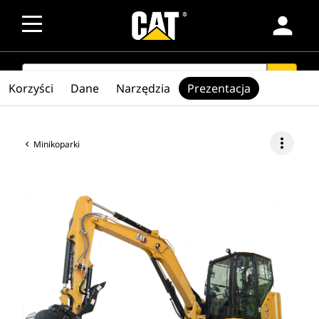
person
SEARCH
search
Korzyści
Dane
Narzędzia
Prezentacja
more_vert
Minikoparki