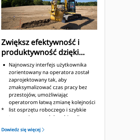
Zwiększ efektywność i
produktywność dzięki
technologiom Cat Connect
Najnowszy interfejs użytkownika
zorientowany na operatora został
zaprojektowany tak, aby
zmaksymalizować czas pracy bez
przestojów, umożliwiając
operatorom łatwą zmianę kolejności
*
list osprzętu roboczego i szybkie
tworzenie nowych kombinacji.
Eliminuje również konieczność
Dowiedz się więcej
ponownego mierzenia podczas
wymiany osprzętu roboczego Cat® i