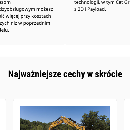
esom
technologii, w tym Cat G
dzyobsługowym możesz
z 2D i Payload.
ić więcej przy kosztach
szych niż w poprzednim
elu.
Najważniejsze cechy w skrócie