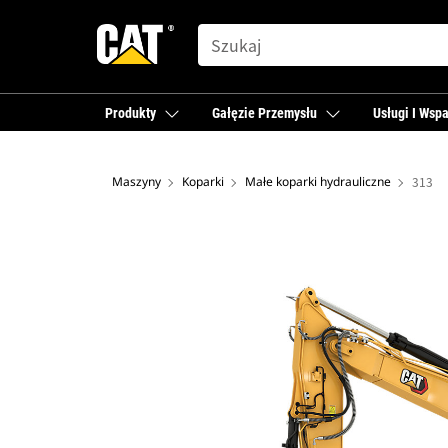
SEARCH
Produkty
Gałęzie Przemysłu
Usługi I Wspa
Maszyny
Koparki
Małe koparki hydrauliczne
313