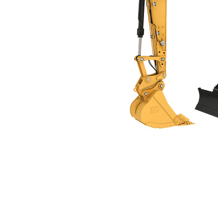
313
Kor
Zmień model