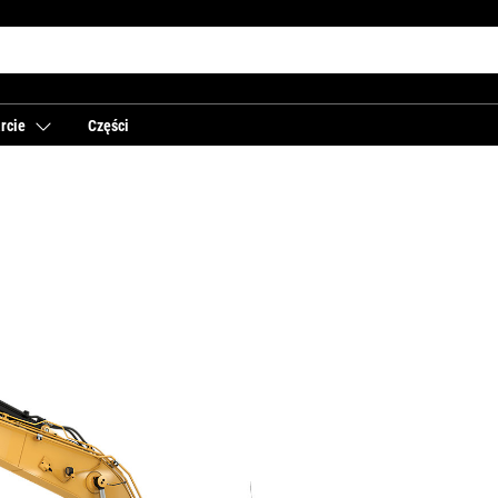
rcie
Części