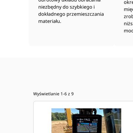
okr
niezbędny do szybkiego i
mię
dokładnego przemieszczania
zrob
materiału.
niż
mod
Wyświetlanie 1-6 z 9