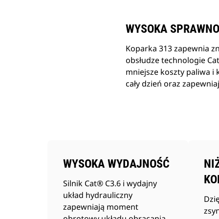
WYSOKA SPRAWNO
Koparka 313 zapewnia zn
obsłudze technologie Ca
mniejsze koszty paliwa i
cały dzień oraz zapewni
WYSOKA WYDAJNOŚĆ
NI
KO
Silnik Cat® C3.6 i wydajny
układ hydrauliczny
Dzię
zapewniają moment
zsy
obrotowy układu obracania