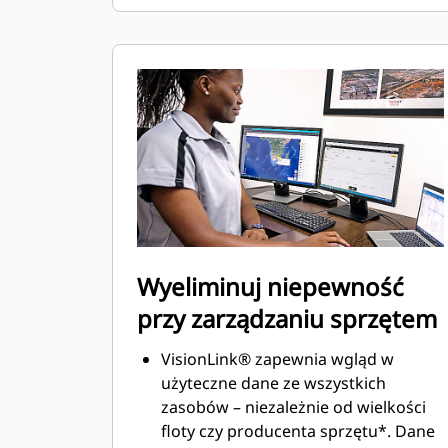
zachować dokładność i maksymalnie
wykorzystać każdą sekundę zmiany.
Dodanie możliwości wprowadzania
złączy i osprzętu do systemu
sprawia, że konfigurowanie
kombinacji osprzętu roboczego jest
bardzo wydajne, co znacznie skraca
czas kalibracji. Eliminuje również
konieczność ponownego mierzenia
podczas wymiany osprzętu
roboczego Cat® i ułatwia jednej
Wyeliminuj niepewność
osobie sprawdzanie i regulację
zużycia łyżki.
przy zarządzaniu sprzętem
VisionLink® zapewnia wgląd w
użyteczne dane ze wszystkich
zasobów – niezależnie od wielkości
floty czy producenta sprzętu*. Dane