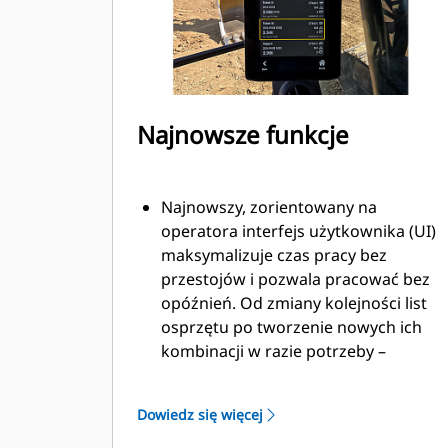
Najnowsze funkcje
Najnowszy, zorientowany na
operatora interfejs użytkownika (UI)
maksymalizuje czas pracy bez
przestojów i pozwala pracować bez
opóźnień. Od zmiany kolejności list
osprzętu po tworzenie nowych ich
kombinacji w razie potrzeby –
operatorzy mogą szybko
skonfigurować maszyny i łatwo
Dowiedz się więcej
uzyskać dostęp do informacji.
Interfejs pozwala operatorom