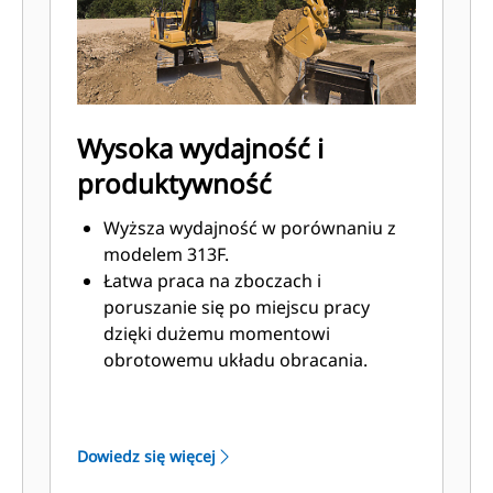
Wysoka wydajność i
produktywność
Wyższa wydajność w porównaniu z
modelem 313F.
Łatwa praca na zboczach i
poruszanie się po miejscu pracy
dzięki dużemu momentowi
obrotowemu układu obracania.
Zaawansowany układ hydrauliczny
zapewnia optymalną równowagę
mocy i efektywności, zapewniając
Dowiedz się więcej
użytkownikowi kontrolę niezbędną
do spełnienia precyzyjnych wymagań