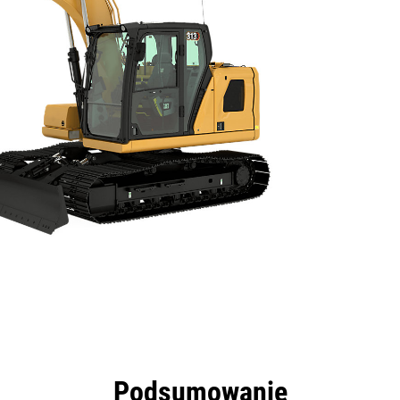
zyści
Dane
Narzędzia
Prezentacja
Podsumowanie