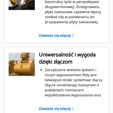
podczas kopania. Łyżki Cat
konstrukcji łyżki w perspektywie
gwarantują szybkie cięcie
długoterminowej. Zintegrowana
materiału w celu zwiększenia
płyta zawiasowa zapewnia lepszy
ogólnej wydajności pracy maszyny.
rozkład siły w porównaniu do
Możesz załadować większą ilość
przyspawanej płyty zawiasowej.
materiału w krótszym czasie.
Łyżki Cat są produkowane z
Kształt łyżki i segmenty boczne
wykorzystaniem wytrzymałej,
Dowiedz się więcej
pozwalają utrzymać większość
odpornej na ścieranie stali,
materiału w łyżce podczas każdego
zwłaszcza w przypadku
załadunku.
podzespołów podatnych na
nadmierne zużycie.
Uniwersalność i wygoda
Chroń najważniejsze, podatne na
dzięki złączom
zużycie obszary łyżki za pomocą
osprzętu do prac ziemnych (GET)
Zarządzanie wieloma łyżkami i
Cat.
innym wyposażeniem floty jest
Zwiększ produkcję w
łatwiejsze dzięki systemowi złączy.
wymagających zastosowaniach,
Złącza umożliwiają maszynom o
ułatw penetrację podczas
podobnych rozmiarach
stertowania i skróć czas trwania
współdzielenie wyposażenia oraz
cyklu za pomocą systemu Cat
®
szybką wymianę osprzętu bez
Advansys
GET
™
konieczności opuszczania kabiny.
Montuj i demontuj końcówki
Dowiedz się więcej
Łyżki, które można zamocować
szybciej niż kiedykolwiek za