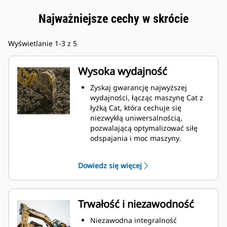
Najważniejsze cechy w skrócie
Wyświetlanie 1-3 z 5
Wysoka wydajność
Zyskaj gwarancję najwyższej
wydajności, łącząc maszynę Cat z
łyżką Cat, która cechuje się
niezwykłą uniwersalnością,
pozwalającą optymalizować siłę
odspajania i moc maszyny.
Profil powłoki o podwójnym
promieniu poprawia przepływ
Dowiedz się więcej
materiału na łyżkę. Zwiększony
prześwit lemiesza zapewnia
zmniejszony opór dolnej części
łyżki, co obniża koszty związane z
Trwałość i niezawodność
konserwacją.
Zużycie paliwa jest najwyższe
Niezawodna integralność