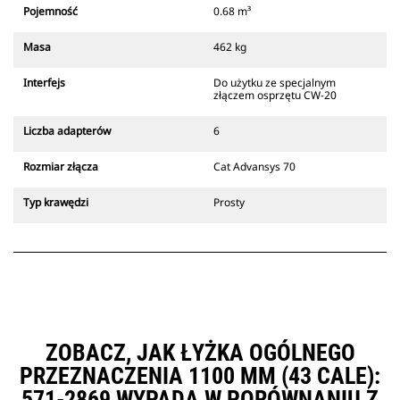
który zawsze znajduje się w
Pojemność
0.68 m³
zasięgu wzroku operatora.
Złącza z uchwytem mechanicznym
Masa
462 kg
Cat są zgodne z gąsienicowymi
koparkami 311-352 i wszystkimi
Interfejs
Do użytku ze specjalnym
koparkami kołowymi. Dostępne są
złączem osprzętu CW-20
również złącza o szerokościach do
kopania rowów.
Liczba adapterów
6
Osprzęt zgodny ze systemem
specjalnych złączy CW
Rozmiar złącza
Cat Advansys 70
wykorzystuje stałe zawiasy
szybkozłączy. Specjalne złącza CW
Typ krawędzi
Prosty
są wyposażone w klinowy system
blokujący, który służy do
mocowania osprzętu.
Specjalne złącza CW są dostępne
do wszystkich koparek
gąsienicowych i kołowych.
ZOBACZ, JAK ŁYŻKA OGÓLNEGO
PRZEZNACZENIA 1100 MM (43 CALE):
571-2869 WYPADA W PORÓWNANIU Z