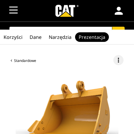
person
SEARCH
search
Korzyści
Dane
Narzędzia
Prezentacja
more_vert
Standardowe