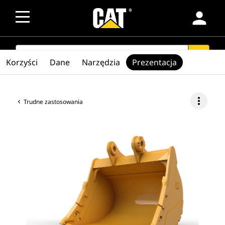
person
SEARCH
search
Korzyści
Dane
Narzędzia
Prezentacja
more_vert
Trudne zastosowania