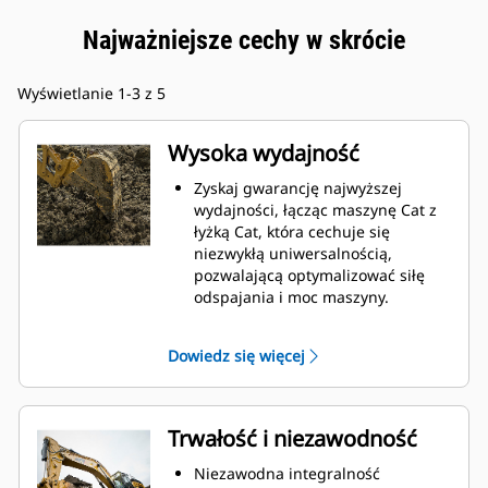
Najważniejsze cechy w skrócie
Wyświetlanie 1-3 z 5
Wysoka wydajność
Zyskaj gwarancję najwyższej
wydajności, łącząc maszynę Cat z
łyżką Cat, która cechuje się
niezwykłą uniwersalnością,
pozwalającą optymalizować siłę
odspajania i moc maszyny.
Profil powłoki o podwójnym
promieniu poprawia przepływ
Dowiedz się więcej
materiału na łyżkę. Zwiększony
prześwit lemiesza zapewnia
zmniejszony opór dolnej części
łyżki, co obniża koszty związane z
Trwałość i niezawodność
konserwacją.
Zużycie paliwa jest najwyższe
Niezawodna integralność