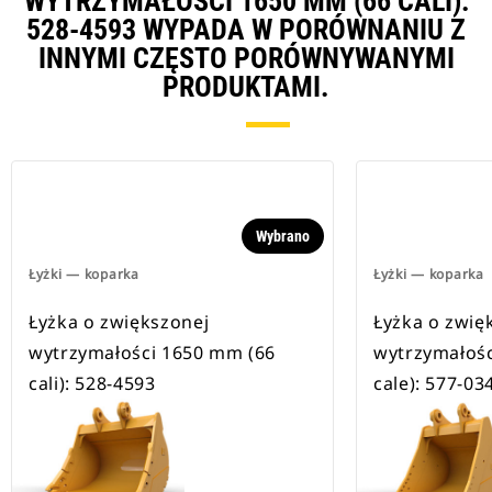
WYTRZYMAŁOŚCI 1650 MM (66 CALI):
528-4593 WYPADA W PORÓWNANIU Z
INNYMI CZĘSTO PORÓWNYWANYMI
PRODUKTAMI.
Wybrano
Łyżki — koparka
Łyżki — koparka
Łyżka o zwiększonej
Łyżka o zwię
wytrzymałości 1650 mm (66
wytrzymałośc
cali): 528-4593
cale): 577-03