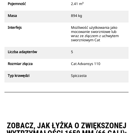
który zawsze znajduje się w
Pojemność
2.41 m³
zasięgu wzroku operatora.
Złącza z uchwytem sworzniowym
Masa
894 kg
Cat są zgodne z gąsienicowymi
koparkami 311-352 i wszystkimi
Interfejs
Możliwość użytkowania jako
koparkami kołowymi. Dostępne są
mocowanie sworzniowe lub
również złącza o szerokościach do
wraz ze złączem z uchwytem
sworzniowym Cat
kopania rowów.
Osprzęt zgodny ze specjalnym
Liczba adapterów
5
systemem złączy wykorzystuje
stałe zawiasy szybkozłączy.
Rozmiar złącza
Cat Advansys 110
Specjalne złącza są wyposażone w
klinowy system blokujący, który
Typ krawędzi
Spiczasta
służy do mocowania osprzętu.
Specjalne złącza są dostępne do
wszystkich koparek gąsienicowych
i kołowych.
ZOBACZ, JAK ŁYŻKA O ZWIĘKSZONEJ