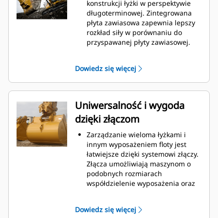
podczas kopania. Łyżki Cat
konstrukcji łyżki w perspektywie
gwarantują szybkie cięcie
długoterminowej. Zintegrowana
materiału w celu zwiększenia
płyta zawiasowa zapewnia lepszy
ogólnej wydajności pracy maszyny.
rozkład siły w porównaniu do
Możesz załadować większą ilość
przyspawanej płyty zawiasowej.
materiału w krótszym czasie.
Łyżki Cat są produkowane z
Kształt łyżki i segmenty boczne
wykorzystaniem wytrzymałej,
Dowiedz się więcej
pozwalają utrzymać większość
odpornej na ścieranie stali,
materiału w łyżce podczas każdego
zwłaszcza w przypadku
załadunku.
podzespołów podatnych na
nadmierne zużycie.
Uniwersalność i wygoda
Chroń najważniejsze, podatne na
dzięki złączom
zużycie obszary łyżki za pomocą
osprzętu do prac ziemnych (GET)
Zarządzanie wieloma łyżkami i
Cat.
innym wyposażeniem floty jest
Zwiększ produkcję w
łatwiejsze dzięki systemowi złączy.
wymagających zastosowaniach,
Złącza umożliwiają maszynom o
ułatw penetrację podczas
podobnych rozmiarach
stertowania i skróć czas trwania
współdzielenie wyposażenia oraz
cyklu za pomocą systemu Cat
®
szybką wymianę osprzętu bez
Advansys
GET
™
konieczności opuszczania kabiny.
Montuj i demontuj końcówki
Dowiedz się więcej
Łyżki, które można zamocować
szybciej niż kiedykolwiek za