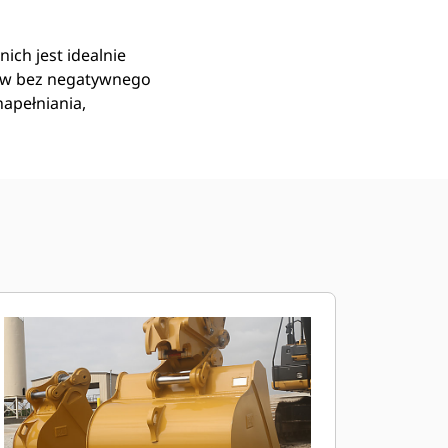
ich jest idealnie
ów bez negatywnego
apełniania,