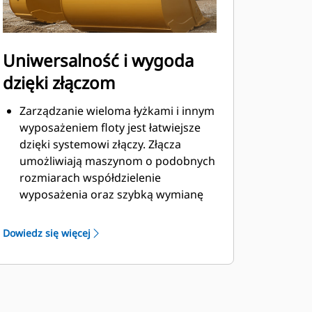
Uniwersalność i wygoda
dzięki złączom
Zarządzanie wieloma łyżkami i innym
wyposażeniem floty jest łatwiejsze
dzięki systemowi złączy. Złącza
umożliwiają maszynom o podobnych
rozmiarach współdzielenie
wyposażenia oraz szybką wymianę
osprzętu bez konieczności
opuszczania kabiny.
Dowiedz się więcej
Łyżki, które można zamocować
bezpośrednio do maszyny, są
zgodne ze złączami z uchwytem
®
mechanicznym Cat
, z wyjątkiem
łyżek z uchwytem mechanicznym.