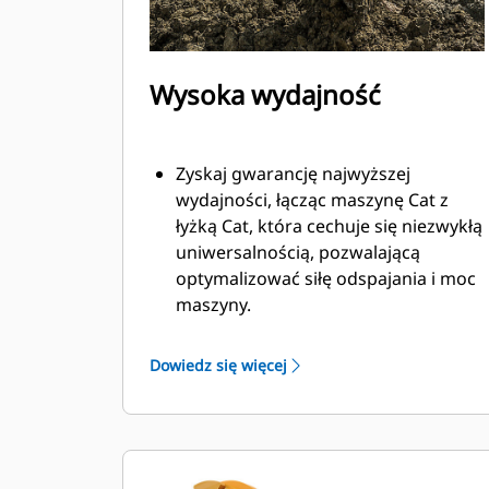
Wysoka wydajność
Zyskaj gwarancję najwyższej
wydajności, łącząc maszynę Cat z
łyżką Cat, która cechuje się niezwykłą
uniwersalnością, pozwalającą
optymalizować siłę odspajania i moc
maszyny.
Profil powłoki o podwójnym
promieniu poprawia przepływ
Dowiedz się więcej
materiału na łyżkę. Zwiększony
prześwit lemiesza zapewnia
zmniejszony opór dolnej części łyżki,
co obniża koszty związane z
konserwacją.