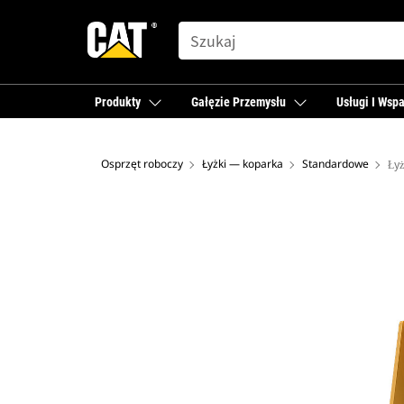
SEARCH
Produkty
Gałęzie Przemysłu
Usługi I Wspa
Osprzęt roboczy
Łyżki — koparka
Standardowe
Łyż