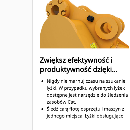
Zużycie paliwa jest najwyższe
podczas kopania. Łyżki Cat
gwarantują szybkie cięcie materiału
w celu zwiększenia ogólnej
wydajności pracy maszyny.
Możesz załadować większą ilość
materiału w krótszym czasie. Kształt
łyżki i segmenty boczne pozwalają
Zwiększ efektywność i
utrzymać większość materiału w
produktywność dzięki
łyżce podczas każdego załadunku.
zintegrowanym
Nigdy nie marnuj czasu na szukanie
technologiom Cat Connect
łyżki. W przypadku wybranych łyżek
dostępne jest narzędzie do śledzenia
zasobów Cat.
Śledź całą flotę osprzętu i maszyn z
jednego miejsca. Łyżki obsługujące
funkcję śledzenia zasobów można
®
wyświetlić w VisionLink
wraz ze