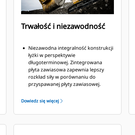
Trwałość i niezawodność
Niezawodna integralność konstrukcji
łyżki w perspektywie
długoterminowej. Zintegrowana
płyta zawiasowa zapewnia lepszy
rozkład siły w porównaniu do
przyspawanej płyty zawiasowej.
Łyżki Cat są produkowane z
wykorzystaniem wytrzymałej,
Dowiedz się więcej
odpornej na ścieranie stali, zwłaszcza
w przypadku podzespołów
podatnych na nadmierne zużycie.
Chroń najważniejsze, podatne na
zużycie obszary łyżki za pomocą