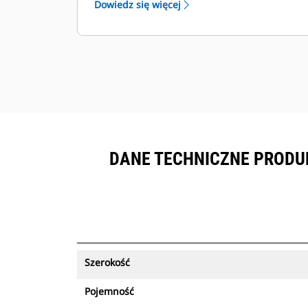
Dowiedz się więcej
sprzętem objętym subskrypcją
™
Product Link
.
Zapewnij bezpieczeństwo zasobów.
Łyżki obsługujące funkcję śledzenia
zasobów wysyłają alert w przypadku
pozostawienia ich poza łatwymi w
konfiguracji granicami miejsca pracy.
DANE TECHNICZNE PRODUK
Szerokość
Pojemność