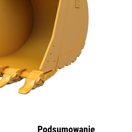
zyści
Dane
Narzędzia
Prezentacja
Podsumowanie