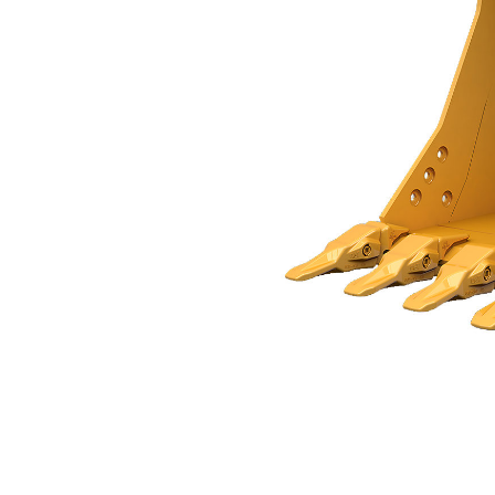
Łyżka Ogólnego Przeznaczenia 900 Mm (36 Cali): 571-2868
Kor
Zmień model