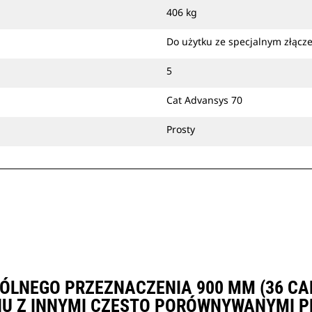
montować sworzniowo
406 kg
bezpośrednio na maszynie albo za
pomocą złącza z uchwytem
Do użytku ze specjalnym złąc
mechanicznym Cat lub specjalnego
złącza osprzętu CW.
5
Cat Advansys 70
Prosty
ÓLNEGO PRZEZNACZENIA 900 MM (36 CAL
U Z INNYMI CZĘSTO PORÓWNYWANYMI P