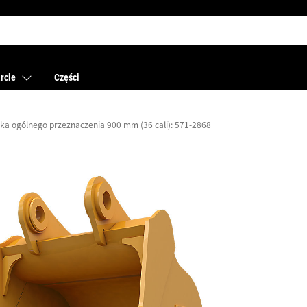
rcie
Części
ka ogólnego przeznaczenia 900 mm (36 cali): 571-2868