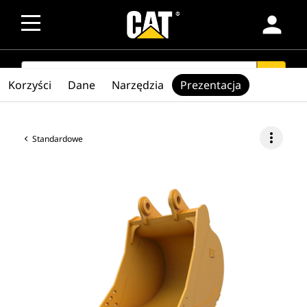
person
SEARCH
search
Korzyści
Dane
Narzędzia
Prezentacja
more_vert
Standardowe