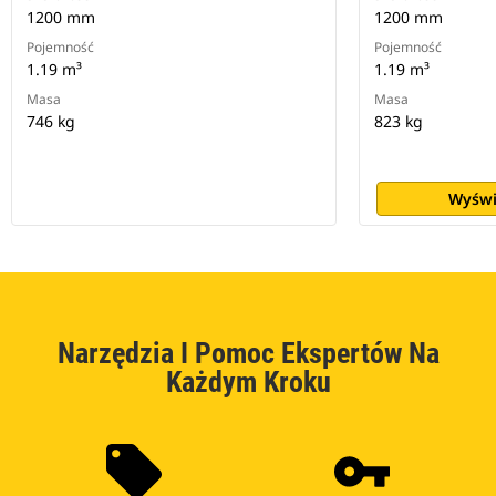
1200 mm
1200 mm
Pojemność
Pojemność
1.19 m³
1.19 m³
Masa
Masa
746 kg
823 kg
Wyświ
Narzędzia I Pomoc Ekspertów Na
Każdym Kroku