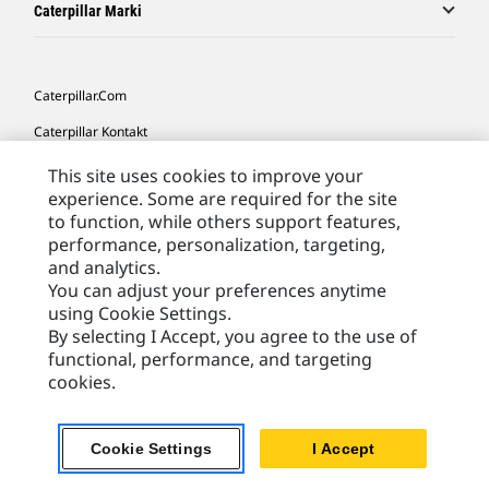
Caterpillar Marki
Caterpillar.com
Caterpillar Kontakt
Caterpillar Kontakt
This site uses cookies to improve your
experience. Some are required for the site
Moje Preferencje Marketingowe
to function, while others support features,
Site Map
performance, personalization, targeting,
and analytics.
Cookie Settings
You can adjust your preferences anytime
using Cookie Settings.
Legal
By selecting I Accept, you agree to the use of
Privacy
functional, performance, and targeting
cookies.
Europe - Polish
© 2026 Caterpillar. Wszelkie prawa zastrzeżone.
Cookie Settings
I Accept