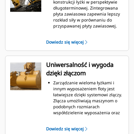
podczas kopania. Łyżki Cat
konstrukcji łyżki w perspektywie
gwarantują szybkie cięcie
długoterminowej. Zintegrowana
materiału w celu zwiększenia
płyta zawiasowa zapewnia lepszy
ogólnej wydajności pracy maszyny.
rozkład siły w porównaniu do
Możesz załadować większą ilość
przyspawanej płyty zawiasowej.
materiału w krótszym czasie.
Łyżki Cat są produkowane z
Kształt łyżki i segmenty boczne
wykorzystaniem wytrzymałej,
Dowiedz się więcej
pozwalają utrzymać większość
odpornej na ścieranie stali,
materiału w łyżce podczas każdego
zwłaszcza w przypadku
załadunku.
podzespołów podatnych na
nadmierne zużycie.
Uniwersalność i wygoda
Chroń najważniejsze, podatne na
dzięki złączom
zużycie obszary łyżki za pomocą
osprzętu do prac ziemnych (GET)
Zarządzanie wieloma łyżkami i
Cat.
innym wyposażeniem floty jest
Zwiększ produkcję w
łatwiejsze dzięki systemowi złączy.
wymagających zastosowaniach,
Złącza umożliwiają maszynom o
ułatw penetrację podczas
podobnych rozmiarach
stertowania i skróć czas trwania
współdzielenie wyposażenia oraz
cyklu za pomocą systemu Cat
®
szybką wymianę osprzętu bez
Advansys
GET
™
konieczności opuszczania kabiny.
Montuj i demontuj końcówki
Dowiedz się więcej
Łyżki, które można zamocować
szybciej niż kiedykolwiek za