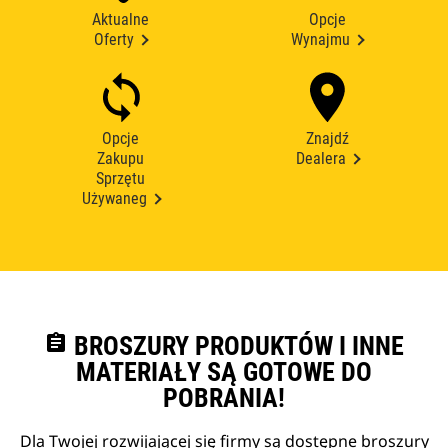
Aktualne
Opcje
Oferty
Wynajmu
Opcje
Znajdź
Zakupu
Dealera
Sprzętu
Używaneg
assignment
BROSZURY PRODUKTÓW I INNE
MATERIAŁY SĄ GOTOWE DO
POBRANIA!
Dla Twojej rozwijającej się firmy są dostępne broszury