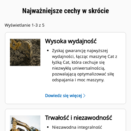
Najważniejsze cechy w skrócie
Wyświetlanie 1-3 z 5
Wysoka wydajność
Zyskaj gwarancję najwyższej
wydajności, łącząc maszynę Cat z
łyżką Cat, która cechuje się
niezwykłą uniwersalnością,
pozwalającą optymalizować siłę
odspajania i moc maszyny.
Profil powłoki o podwójnym
promieniu poprawia przepływ
Dowiedz się więcej
materiału na łyżkę. Zwiększony
prześwit lemiesza zapewnia
zmniejszony opór dolnej części
łyżki, co obniża koszty związane z
Trwałość i niezawodność
konserwacją.
Zużycie paliwa jest najwyższe
Niezawodna integralność