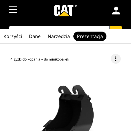
person
SEARCH
search
Korzyści
Dane
Narzędzia
Prezentacja
more_vert
Łyżki do kopania – do minikoparek