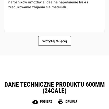
narożników umożliwia idealne napełnienie łyżki i
zredukowanie zbijania się materiału.
Wczytaj Więcej
DANE TECHNICZNE PRODUKTU 600MM
(24CALE)
cloud_download
print
POBIERZ
DRUKUJ