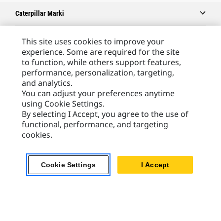
Caterpillar Marki
This site uses cookies to improve your
experience. Some are required for the site
Caterpillar.com
to function, while others support features,
Caterpillar Kontakt
performance, personalization, targeting,
and analytics.
Caterpillar Kontakt
You can adjust your preferences anytime
Moje Preferencje Marketingowe
using Cookie Settings.
By selecting I Accept, you agree to the use of
Site Map
functional, performance, and targeting
Cookie Settings
cookies.
Legal
Cookie Settings
I Accept
Privacy
Europe - Polish
© 2026 Caterpillar. Wszelkie prawa zastrzeżone.