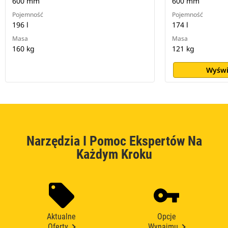
600 mm
600 mm
Pojemność
Pojemność
196 l
174 l
Masa
Masa
160 kg
121 kg
Wyświ
Narzędzia I Pomoc Ekspertów Na
Każdym Kroku
Aktualne
Opcje
Oferty
Wynajmu