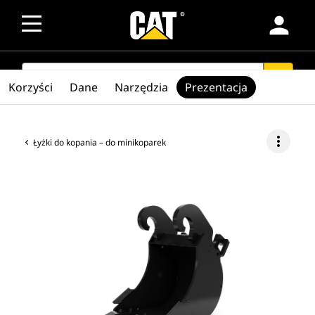
person
SEARCH
search
Korzyści
Dane
Narzędzia
Prezentacja
more_vert
Łyżki do kopania – do minikoparek