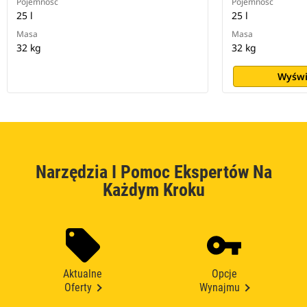
Pojemność
Pojemność
25 l
25 l
Masa
Masa
32 kg
32 kg
Wyświ
Narzędzia I Pomoc Ekspertów Na
Każdym Kroku
Aktualne
Opcje
Oferty
Wynajmu