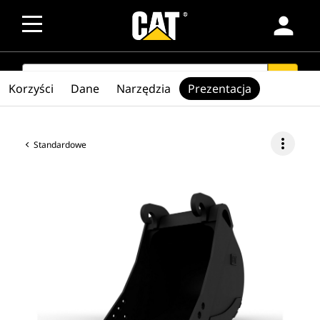
person
SEARCH
search
Korzyści
Dane
Narzędzia
Prezentacja
more_vert
Standardowe