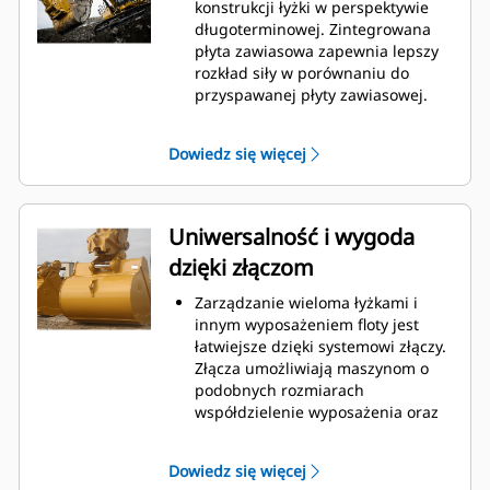
podczas kopania. Łyżki Cat
konstrukcji łyżki w perspektywie
gwarantują szybkie cięcie
długoterminowej. Zintegrowana
materiału w celu zwiększenia
płyta zawiasowa zapewnia lepszy
ogólnej wydajności pracy maszyny.
rozkład siły w porównaniu do
Możesz załadować większą ilość
przyspawanej płyty zawiasowej.
materiału w krótszym czasie.
Łyżki Cat są produkowane z
Kształt łyżki i segmenty boczne
wykorzystaniem wytrzymałej,
Dowiedz się więcej
pozwalają utrzymać większość
odpornej na ścieranie stali,
materiału w łyżce podczas każdego
zwłaszcza w przypadku
załadunku.
podzespołów podatnych na
nadmierne zużycie.
Uniwersalność i wygoda
Chroń najważniejsze, podatne na
dzięki złączom
zużycie obszary łyżki za pomocą
osprzętu do prac ziemnych (GET)
Zarządzanie wieloma łyżkami i
Cat.
innym wyposażeniem floty jest
Zwiększ produkcję w
łatwiejsze dzięki systemowi złączy.
wymagających zastosowaniach,
Złącza umożliwiają maszynom o
ułatw penetrację podczas
podobnych rozmiarach
stertowania i skróć czas trwania
współdzielenie wyposażenia oraz
cyklu za pomocą systemu Cat
®
szybką wymianę osprzętu bez
Advansys
GET
™
konieczności opuszczania kabiny.
Montuj i demontuj końcówki
Dowiedz się więcej
Łyżki, które można zamocować
szybciej niż kiedykolwiek za