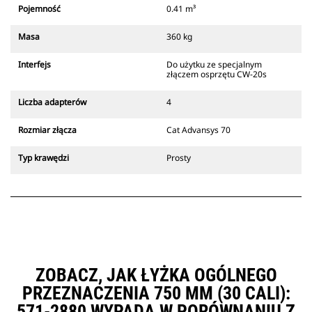
który zawsze znajduje się w
Pojemność
0.41 m³
zasięgu wzroku operatora.
Złącza z uchwytem mechanicznym
Masa
360 kg
Cat są zgodne z gąsienicowymi
koparkami 311-352 i wszystkimi
Interfejs
Do użytku ze specjalnym
koparkami kołowymi. Dostępne są
złączem osprzętu CW-20s
również złącza o szerokościach do
kopania rowów.
Liczba adapterów
4
Osprzęt zgodny ze systemem
specjalnych złączy CW
Rozmiar złącza
Cat Advansys 70
wykorzystuje stałe zawiasy
szybkozłączy. Specjalne złącza CW
Typ krawędzi
Prosty
są wyposażone w klinowy system
blokujący, który służy do
mocowania osprzętu.
Specjalne złącza CW są dostępne
do wszystkich koparek
gąsienicowych i kołowych.
ZOBACZ, JAK ŁYŻKA OGÓLNEGO
PRZEZNACZENIA 750 MM (30 CALI):
571-2880 WYPADA W PORÓWNANIU Z