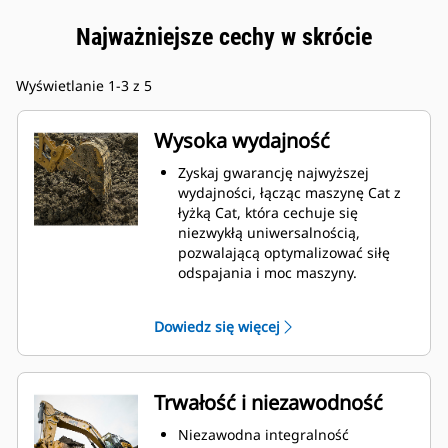
Najważniejsze cechy w skrócie
Wyświetlanie 1-3 z 5
Wysoka wydajność
Zyskaj gwarancję najwyższej
wydajności, łącząc maszynę Cat z
łyżką Cat, która cechuje się
niezwykłą uniwersalnością,
pozwalającą optymalizować siłę
odspajania i moc maszyny.
Profil powłoki o podwójnym
promieniu poprawia przepływ
Dowiedz się więcej
materiału na łyżkę. Zwiększony
prześwit lemiesza zapewnia
zmniejszony opór dolnej części
łyżki, co obniża koszty związane z
Trwałość i niezawodność
konserwacją.
Zużycie paliwa jest najwyższe
Niezawodna integralność