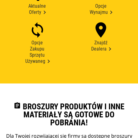
Aktualne
Opcje
Oferty
Wynajmu
Opcje
Znajdź
Zakupu
Dealera
Sprzętu
Używaneg
assignment
BROSZURY PRODUKTÓW I INNE
MATERIAŁY SĄ GOTOWE DO
POBRANIA!
Dla Twojej rozwijającej się firmy są dostępne broszury