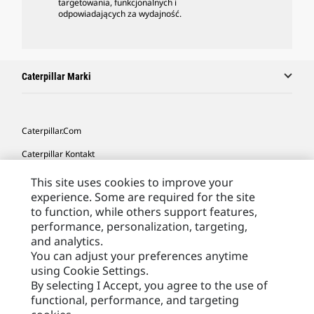
targetowania, funkcjonalnych i
odpowiadających za wydajność.
Caterpillar Marki
Caterpillar.com
Caterpillar Kontakt
Caterpillar Kontakt
This site uses cookies to improve your
experience. Some are required for the site
Moje Preferencje Marketingowe
to function, while others support features,
Site Map
performance, personalization, targeting,
and analytics.
Cookie Settings
You can adjust your preferences anytime
using Cookie Settings.
Legal
By selecting I Accept, you agree to the use of
Privacy
functional, performance, and targeting