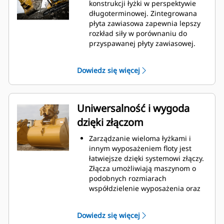
podczas kopania. Łyżki Cat
konstrukcji łyżki w perspektywie
gwarantują szybkie cięcie
długoterminowej. Zintegrowana
materiału w celu zwiększenia
płyta zawiasowa zapewnia lepszy
ogólnej wydajności pracy maszyny.
rozkład siły w porównaniu do
Możesz załadować większą ilość
przyspawanej płyty zawiasowej.
materiału w krótszym czasie.
Łyżki Cat są produkowane z
Kształt łyżki i segmenty boczne
wykorzystaniem wytrzymałej,
Dowiedz się więcej
pozwalają utrzymać większość
odpornej na ścieranie stali,
materiału w łyżce podczas każdego
zwłaszcza w przypadku
załadunku.
podzespołów podatnych na
nadmierne zużycie.
Uniwersalność i wygoda
Chroń najważniejsze, podatne na
dzięki złączom
zużycie obszary łyżki za pomocą
osprzętu do prac ziemnych (GET)
Zarządzanie wieloma łyżkami i
Cat.
innym wyposażeniem floty jest
Zwiększ produkcję w
łatwiejsze dzięki systemowi złączy.
wymagających zastosowaniach,
Złącza umożliwiają maszynom o
ułatw penetrację podczas
podobnych rozmiarach
stertowania i skróć czas trwania
współdzielenie wyposażenia oraz
cyklu za pomocą systemu Cat
®
szybką wymianę osprzętu bez
Advansys
GET
™
konieczności opuszczania kabiny.
Montuj i demontuj końcówki
Dowiedz się więcej
Łyżki, które można zamocować
szybciej niż kiedykolwiek za