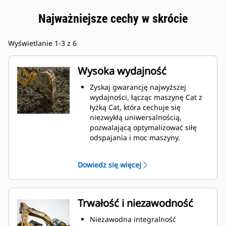
Najważniejsze cechy w skrócie
Wyświetlanie 1-3 z 6
Wysoka wydajność
Zyskaj gwarancję najwyższej
wydajności, łącząc maszynę Cat z
łyżką Cat, która cechuje się
niezwykłą uniwersalnością,
pozwalającą optymalizować siłę
odspajania i moc maszyny.
Profil powłoki o podwójnym
promieniu poprawia przepływ
Dowiedz się więcej
materiału na łyżkę. Zwiększony
prześwit lemiesza zapewnia
zmniejszony opór dolnej części
łyżki, co obniża koszty związane z
Trwałość i niezawodność
konserwacją.
Zużycie paliwa jest najwyższe
Niezawodna integralność