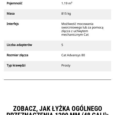
który zawsze znajduje się w
Pojemność
1.19 m³
zasięgu wzroku operatora.
Złącza z uchwytem mechanicznym
Masa
815 kg
Cat są zgodne z gąsienicowymi
koparkami 311-352 i wszystkimi
Interfejs
Możliwość mocowania
koparkami kołowymi. Dostępne są
sworzniowego lub za pomocą
również złącza o szerokościach do
złącza z uchwytem
mechanicznym Cat
kopania rowów.
Osprzęt zgodny ze systemem
Liczba adapterów
5
specjalnych złączy CW
wykorzystuje stałe zawiasy
Rozmiar złącza
Cat Advansys 80
szybkozłączy. Specjalne złącza CW
są wyposażone w klinowy system
Typ krawędzi
Prosty
blokujący, który służy do
mocowania osprzętu.
Specjalne złącza CW są dostępne
do wszystkich koparek
gąsienicowych i kołowych.
ZOBACZ, JAK ŁYŻKA OGÓLNEGO