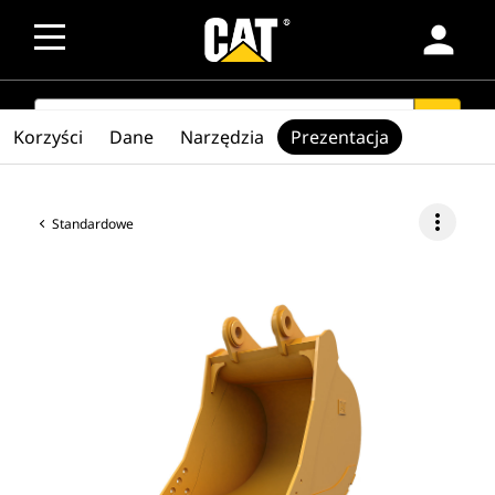
person
SEARCH
search
Korzyści
Dane
Narzędzia
Prezentacja
more_vert
Standardowe