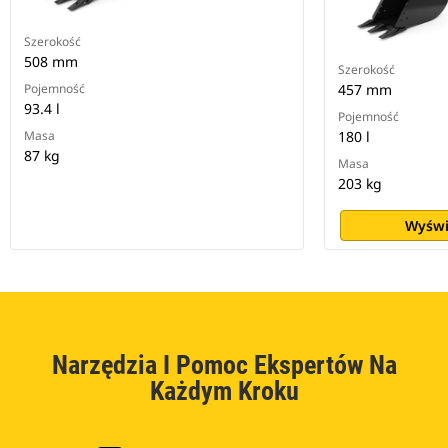
Szerokość
508 mm
Szerokość
Pojemność
457 mm
93.4 l
Pojemność
Masa
180 l
87 kg
Masa
203 kg
Wyświ
Narzędzia I Pomoc Ekspertów Na
Każdym Kroku