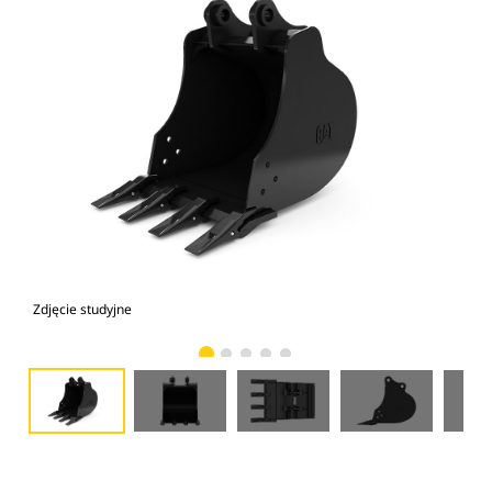
Zdjęcie studyjne
Wid