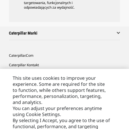
targetowania, funkcjonalnych i
odpowiadających za wydajność.
Caterpillar Marki
Caterpillar.com
Caterpillar Kontakt
Caterpillar Kontakt
This site uses cookies to improve your
experience. Some are required for the site
Moje Preferencje Marketingowe
to function, while others support features,
Site Map
performance, personalization, targeting,
and analytics.
Cookie Settings
You can adjust your preferences anytime
Legal
using Cookie Settings.
By selecting I Accept, you agree to the use of
Privacy
functional, performance, and targeting