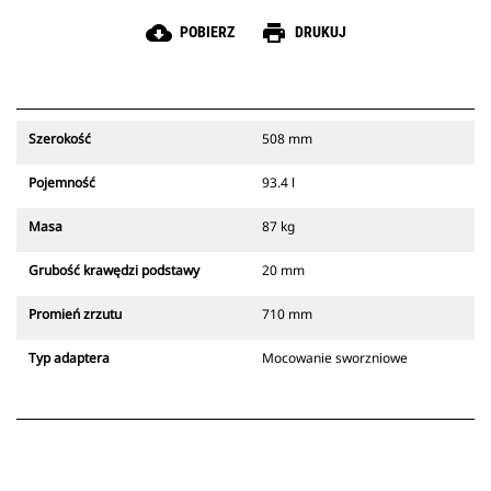
cloud_download
print
POBIERZ
DRUKUJ
Szerokość
508 mm
Pojemność
93.4 l
Masa
87 kg
Grubość krawędzi podstawy
20 mm
Promień zrzutu
710 mm
Typ adaptera
Mocowanie sworzniowe