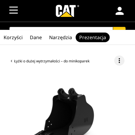
person
SEARCH
search
Korzyści
Dane
Narzędzia
Prezentacja
more_vert
Łyżki o dużej wytrzymałości – do minikoparek