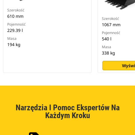
Szerokość
610 mm
Szerokość
Pojemność
1067 mm
229.39 l
Pojemność
Masa
540 l
194 kg
Masa
338 kg
Wyświ
Narzędzia I Pomoc Ekspertów Na
Każdym Kroku