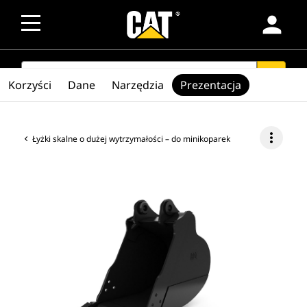
person
SEARCH
search
Korzyści
Dane
Narzędzia
Prezentacja
more_vert
Łyżki skalne o dużej wytrzymałości – do minikoparek