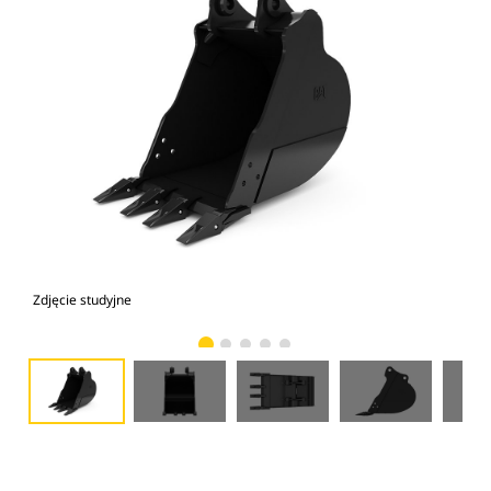
Zdjęcie studyjne
Wid