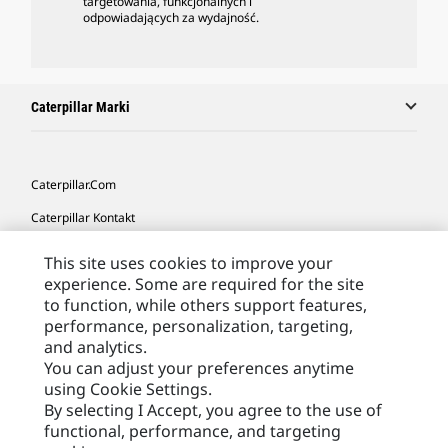
targetowania, funkcjonalnych i
odpowiadających za wydajność.
Caterpillar Marki
Caterpillar.com
Caterpillar Kontakt
Caterpillar Kontakt
This site uses cookies to improve your
experience. Some are required for the site
Moje Preferencje Marketingowe
to function, while others support features,
Site Map
performance, personalization, targeting,
and analytics.
Cookie Settings
You can adjust your preferences anytime
Legal
using Cookie Settings.
By selecting I Accept, you agree to the use of
Privacy
functional, performance, and targeting