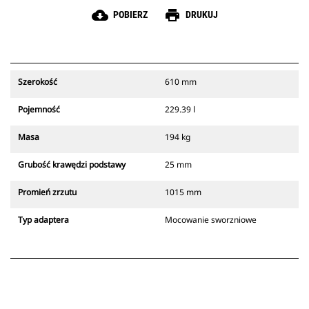
cloud_download
print
POBIERZ
DRUKUJ
Szerokość
610 mm
Pojemność
229.39 l
Masa
194 kg
Grubość krawędzi podstawy
25 mm
Promień zrzutu
1015 mm
Typ adaptera
Mocowanie sworzniowe