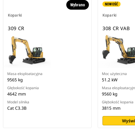
NOWOŚĆ
Wybrano
Koparki
Koparki
309 CR
308 CR VAB
Masa eksploatacyjna
Moc użyteczna
9565 kg
51.2 kW
Głębokość kopania
Masa eksploatacyj
4642 mm
9560 kg
Model silnika
Głębokość kopania
Cat C3.3B
3815 mm
Wyświ