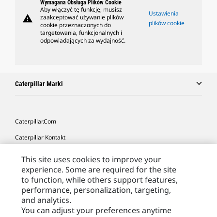
Wymagana Obsługa Plików Cookie
Aby włączyć tę funkcję, musisz
Ustawienia
warning
zaakceptować używanie plików
plików cookie
cookie przeznaczonych do
targetowania, funkcjonalnych i
odpowiadających za wydajność.
Caterpillar Marki
Caterpillar.com
Caterpillar Kontakt
Caterpillar Kontakt
This site uses cookies to improve your
experience. Some are required for the site
Moje Preferencje Marketingowe
to function, while others support features,
Site Map
performance, personalization, targeting,
and analytics.
Cookie Settings
You can adjust your preferences anytime