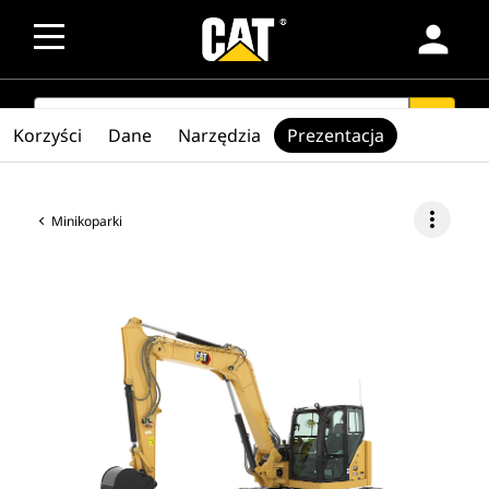
person
SEARCH
search
Korzyści
Dane
Narzędzia
Prezentacja
more_vert
Minikoparki