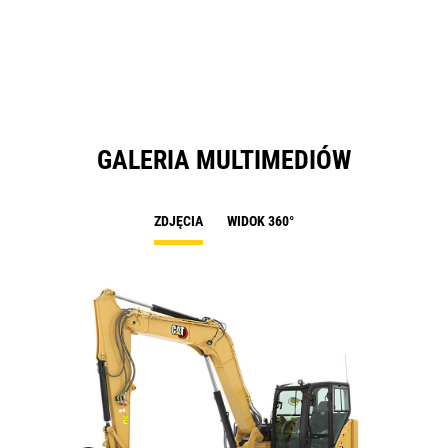
a
N
Ta
GALERIA MULTIMEDIÓW
ZDJĘCIA
WIDOK 360°