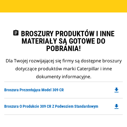
assignment
BROSZURY PRODUKTÓW I INNE
MATERIAŁY SĄ GOTOWE DO
POBRANIA!
Dla Twojej rozwijającej się firmy są dostępne broszury
dotyczące produktów marki Caterpillar i inne
dokumenty informacyjne.
file_download
Do
Broszura Prezentująca Model 309 CR
P
O
file_download
Do
Broszura O Produkcie 309 CR Z Podwoziem Standardowym
in
P
a
O
N
in
Ta