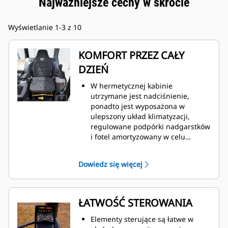
Najważniejsze cechy w skrócie
Wyświetlanie 1-3 z 10
KOMFORT PRZEZ CAŁY
DZIEŃ
W hermetycznej kabinie
utrzymane jest nadciśnienie,
ponadto jest wyposażona w
ulepszony układ klimatyzacji,
regulowane podpórki nadgarstków
i fotel amortyzowany w celu
zapewnienia komfortu pracy przez
cały dzień.
Dowiedz się więcej
ŁATWOŚĆ STEROWANIA
Elementy sterujące są łatwe w