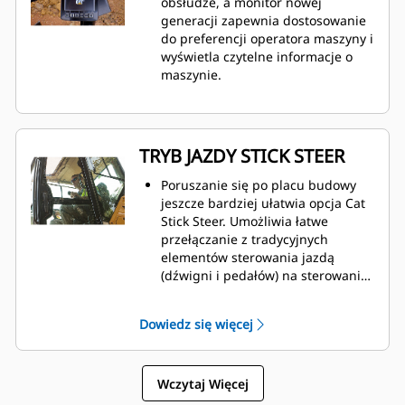
obsłudze, a monitor nowej
generacji zapewnia dostosowanie
do preferencji operatora maszyny i
wyświetla czytelne informacje o
maszynie.
TRYB JAZDY STICK STEER
Poruszanie się po placu budowy
jeszcze bardziej ułatwia opcja Cat
Stick Steer. Umożliwia łatwe
przełączanie z tradycyjnych
elementów sterowania jazdą
(dźwigni i pedałów) na sterowanie
joystickiem za pomocą jednego
przycisku. Uzyskujesz korzyści w
Dowiedz się więcej
postaci mniejszego wysiłku i
lepszego sterowania.
Wczytaj Więcej