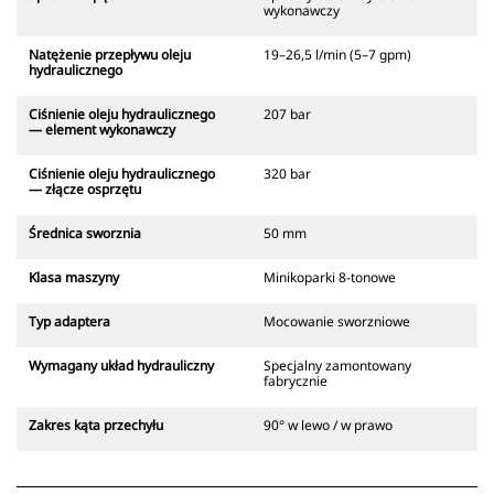
wykonawczy
Natężenie przepływu oleju
19–26,5 l/min (5–7 gpm)
hydraulicznego
Ciśnienie oleju hydraulicznego
207 bar
— element wykonawczy
Ciśnienie oleju hydraulicznego
320 bar
— złącze osprzętu
Średnica sworznia
50 mm
Klasa maszyny
Minikoparki 8-tonowe
Typ adaptera
Mocowanie sworzniowe
Wymagany układ hydrauliczny
Specjalny zamontowany
fabrycznie
Zakres kąta przechyłu
90° w lewo / w prawo