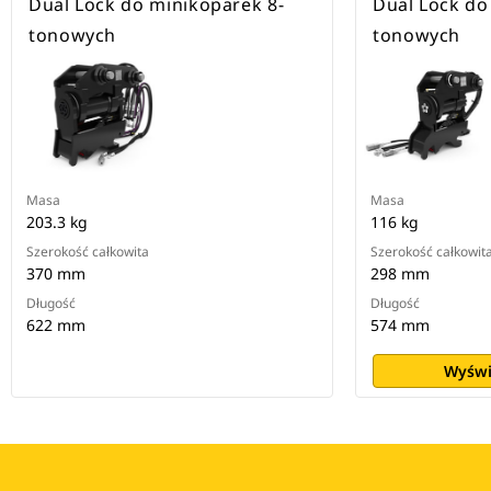
Dual Lock do minikoparek 8-
Dual Lock do
tonowych
tonowych
Masa
Masa
203.3 kg
116 kg
Szerokość całkowita
Szerokość całkowit
370 mm
298 mm
Długość
Długość
622 mm
574 mm
Wyświ