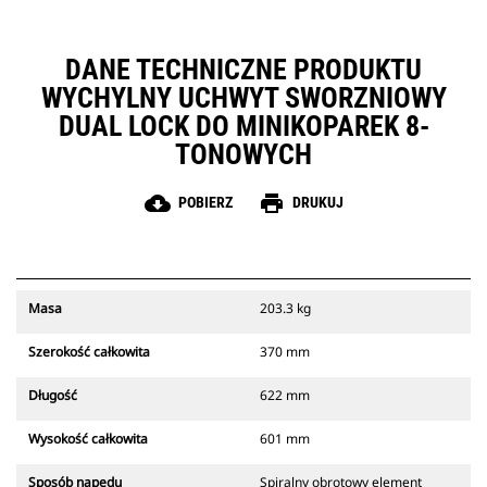
DANE TECHNICZNE PRODUKTU
WYCHYLNY UCHWYT SWORZNIOWY
DUAL LOCK DO MINIKOPAREK 8-
TONOWYCH
cloud_download
print
POBIERZ
DRUKUJ
Masa
203.3 kg
Szerokość całkowita
370 mm
Długość
622 mm
Wysokość całkowita
601 mm
Sposób napędu
Spiralny obrotowy element