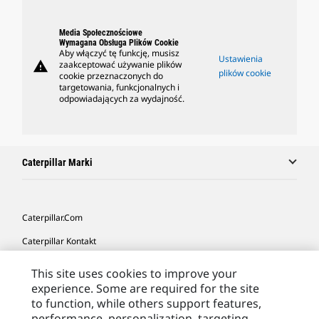
Media Społecznościowe
Wymagana Obsługa Plików Cookie
Aby włączyć tę funkcję, musisz
Ustawienia
warning
zaakceptować używanie plików
plików cookie
cookie przeznaczonych do
targetowania, funkcjonalnych i
odpowiadających za wydajność.
Caterpillar Marki
Caterpillar.com
Caterpillar Kontakt
Caterpillar Kontakt
This site uses cookies to improve your
experience. Some are required for the site
Moje Preferencje Marketingowe
to function, while others support features,
Site Map
performance, personalization, targeting,