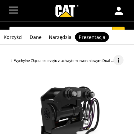
person
SEARCH
search
Korzyści
Dane
Narzędzia
Prezentacja
more_vert
Wychylne Złącza osprzętu z uchwytem sworzniowym Dual Lock™ — minikoparka