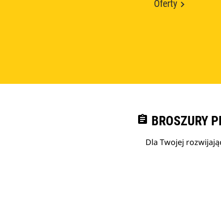
Oferty
assignment
BROSZURY P
Dla Twojej rozwijają