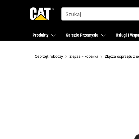
SEARCH
Produkty
Gałęzie Przemysłu
Usługi I Wspa
Osprzęt roboczy
Złącza – koparka