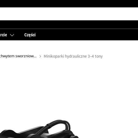
rcie
Części
Złącza osprzętu z uchwytem sworzniowym Dual Lock™ — minikoparka
Minikoparki hydrauliczne 3–4 tony