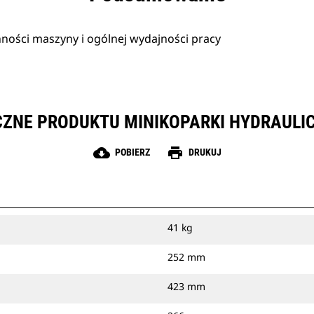
ności maszyny i ogólnej wydajności pracy
CZNE PRODUKTU MINIKOPARKI HYDRAULIC
cloud_download
print
POBIERZ
DRUKUJ
41 kg
252 mm
423 mm