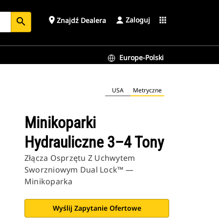
Zaloguj
place
apps
Znajdź Dealera
search
Europe-Polski
USA
Metryczne
Minikoparki
Hydrauliczne 3–4 Tony
Złącza Osprzętu Z Uchwytem
Sworzniowym Dual Lock™ —
Minikoparka
Wyślij Zapytanie Ofertowe