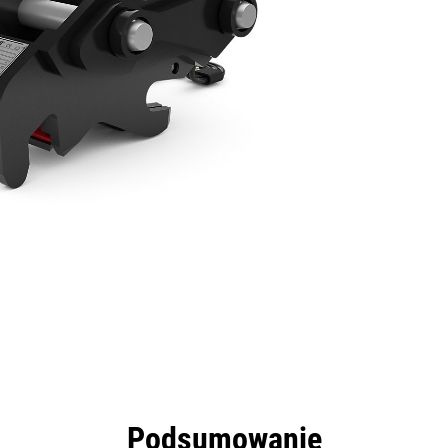
zyści
Dane
Narzędzia
Prezentacja
Podsumowanie