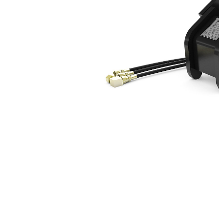
Minikoparki Hydrauliczne 3–4 Tony
Kor
Zmień model