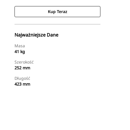
Kup Teraz
Najważniejsze Dane
Masa
41 kg
Szerokość
252 mm
Długość
423 mm
Kup Teraz
Wyślij Zapytanie Ofertowe