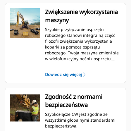
Zwiększenie wykorzystania
maszyny
Szybkie przyłączanie osprzętu
roboczego stanowi integralną część
filozofii zwiększenia wykorzystania
koparki za pomocą osprzętu
roboczego. Twoja maszyna zmieni się
w wielofunkcyjny nośnik osprzętu.
Szybkozłącza CW stały się standardem
w branży dzięki ponad 50 000
Dowiedz się więcej
sprzedanym egzemplarzom w ciągu
ostatnich 40 lat. Są one wymienne z
różnymi klasami maszyn i zostały
zaprojektowane do użytku z ponad
Zgodność z normami
700 różnymi maszynami firmy Cat i
bezpieczeństwa
innych firm.
Szybkozłącze CW jest zgodne ze
wszystkimi globalnymi standardami
bezpieczeństwa.