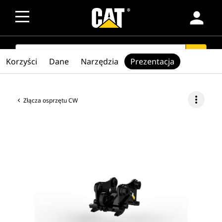
person
SEARCH
search
Korzyści
Dane
Narzędzia
Prezentacja
more_vert
Złącza osprzętu CW