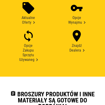
Aktualne
Opcje
Oferty
Wynajmu
Opcje
Znajdź
Zakupu
Dealera
Sprzętu
Używaneg
assignment
BROSZURY PRODUKTÓW I INNE
MATERIAŁY SĄ GOTOWE DO