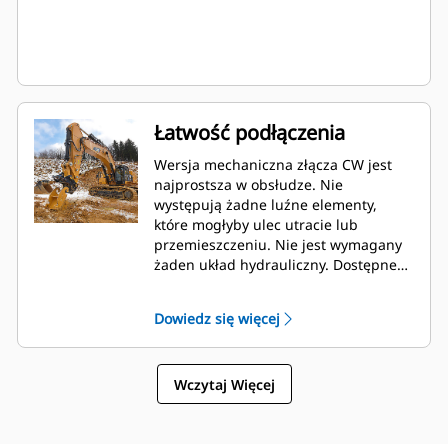
Łatwość podłączenia
Wersja mechaniczna złącza CW jest
najprostsza w obsłudze. Nie
występują żadne luźne elementy,
które mogłyby ulec utracie lub
przemieszczeniu. Nie jest wymagany
żaden układ hydrauliczny. Dostępne
zestawy do konwersji umożliwiają
proste przechodzenie na wersję
Dowiedz się więcej
hydrauliczną w dowolnym czasie.
Wczytaj Więcej