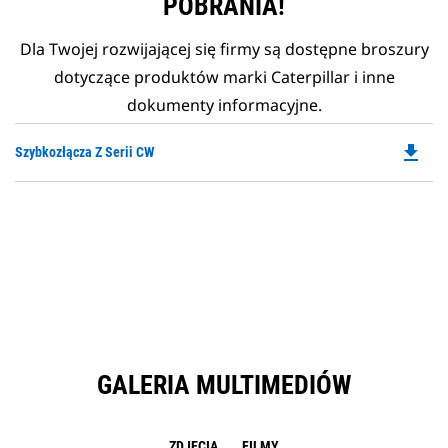
POBRANIA!
Dla Twojej rozwijającej się firmy są dostępne broszury
dotyczące produktów marki Caterpillar i inne
dokumenty informacyjne.
file_download
Do
Szybkozłącza Z Serii CW
P
O
in
a
N
Ta
GALERIA MULTIMEDIÓW
ZDJĘCIA
FILMY