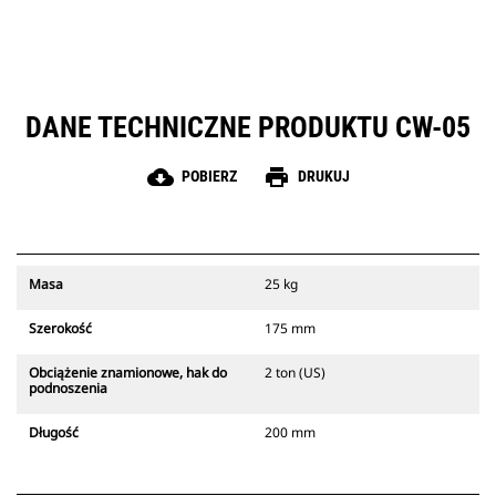
DANE TECHNICZNE PRODUKTU CW-05
cloud_download
print
POBIERZ
DRUKUJ
Masa
25 kg
Szerokość
175 mm
Obciążenie znamionowe, hak do
2 ton (US)
podnoszenia
Długość
200 mm