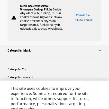
Media Społecznościowe
Wymagana Obsługa Plików Cookie
Aby włączyć tę funkcję, musisz
Ustawienia
warning
zaakceptować używanie plików
plików cookie
cookie przeznaczonych do
targetowania, funkcjonalnych i
odpowiadających za wydajność.
Caterpillar Marki
Caterpillar.com
Caterpillar Kontakt
Caterpillar Kontakt
This site uses cookies to improve your
experience. Some are required for the site
Moje Preferencje Marketingowe
to function, while others support features,
Site Map
performance, personalization, targeting,
and analytics.