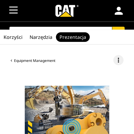
person
SEARCH
search
Korzyści
Narzędzia
Prezentacja
more_vert
Equipment Management