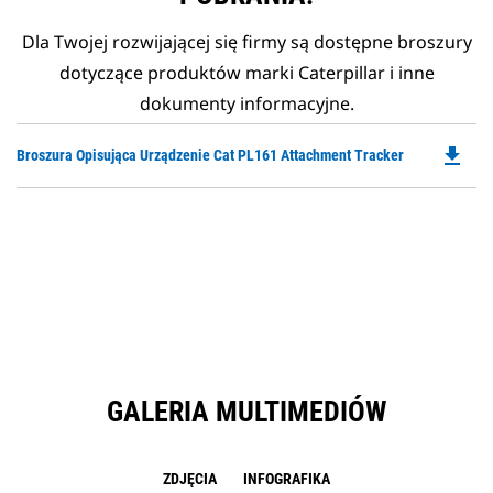
Dla Twojej rozwijającej się firmy są dostępne broszury
dotyczące produktów marki Caterpillar i inne
dokumenty informacyjne.
file_download
Do
Broszura Opisująca Urządzenie Cat PL161 Attachment Tracker
P
O
in
a
N
Ta
GALERIA MULTIMEDIÓW
ZDJĘCIA
INFOGRAFIKA