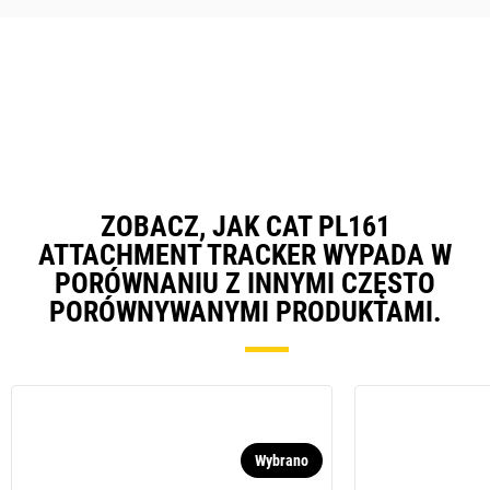
GX) ma zainstalowane profile
osprzętu roboczego, które
powodują automatyczne
importowanie ustawień osprzętu
do aplikacji Cat Grade, Cat E-fence
i innych.
ZOBACZ, JAK CAT PL161
ATTACHMENT TRACKER WYPADA W
PORÓWNANIU Z INNYMI CZĘSTO
PORÓWNYWANYMI PRODUKTAMI.
Wybrano