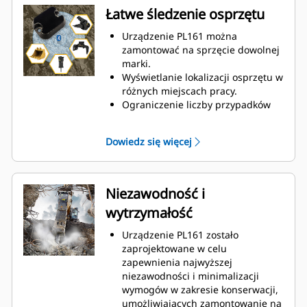
Łatwe śledzenie osprzętu
Urządzenie PL161 można
zamontować na sprzęcie dowolnej
marki.
Wyświetlanie lokalizacji osprzętu w
różnych miejscach pracy.
Ograniczenie liczby przypadków
zgubienia lub kradzieży osprzętu
dzięki ustaleniu (wirtualnych)
Dowiedz się więcej
granic miejsca pracy.
Śledzenie liczby godzin osprzętu
umożliwia przewidzenie
konieczności wykonania wymiany
Niezawodność i
części zużywalnych bądź samego
wytrzymałość
osprzętu.
Kompaktowe wymiary urządzenia
Urządzenie PL161 zostało
PL161 umożliwiają gromadzenie
zaprojektowane w celu
danych na temat osprzętu bez
zapewnienia najwyższej
zakłócania wykonywanej przez
niezawodności i minimalizacji
niego pracy.
wymogów w zakresie konserwacji,
Podgląd i śledzenie osprzętu w
umożliwiających zamontowanie na