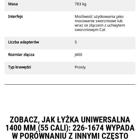
Złącza z uchwytem sworzniowym
Masa
783 kg
Cat są zgodne z gąsienicowymi
koparkami 311-352 i wszystkimi
Interfejs
Możliwość użytkowania jako
koparkami kołowymi. Dostępne są
mocowanie sworzniowe lub
również złącza o szerokościach do
wraz ze złączem z uchwytem
sworzniowym Cat
kopania rowów.
Osprzęt zgodny ze specjalnym
Liczba adapterów
5
systemem złączy wykorzystuje
stałe zawiasy szybkozłączy.
Rozmiar złącza
J400
Specjalne złącza są wyposażone w
klinowy system blokujący, który
Typ krawędzi
Prosty
służy do mocowania osprzętu.
Specjalne złącza są dostępne do
wszystkich koparek gąsienicowych
i kołowych.
ZOBACZ, JAK ŁYŻKA UNIWERSALNA
1400 MM (55 CALI): 226-1674 WYPADA
W PORÓWNANIU Z INNYMI CZĘSTO