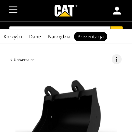
person
SEARCH
search
Korzyści
Dane
Narzędzia
Prezentacja
more_vert
Uniwersalne