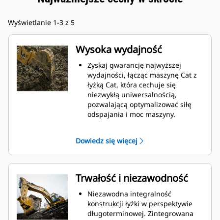
Wyświetlanie 1-3 z 5
Wysoka wydajność
Zyskaj gwarancję najwyższej
wydajności, łącząc maszynę Cat z
łyżką Cat, która cechuje się
niezwykłą uniwersalnością,
pozwalającą optymalizować siłę
odspajania i moc maszyny.
Profil powłoki o podwójnym
promieniu poprawia przepływ
Dowiedz się więcej
materiału na łyżkę. Zwiększony
prześwit lemiesza zapewnia
zmniejszony opór dolnej części
łyżki, co obniża koszty związane z
Trwałość i niezawodność
konserwacją.
Zużycie paliwa jest najwyższe
Niezawodna integralność
podczas kopania. Łyżki Cat
konstrukcji łyżki w perspektywie
gwarantują szybkie cięcie
długoterminowej. Zintegrowana