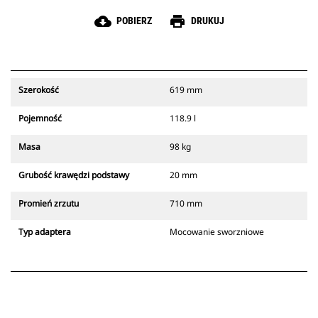
cloud_download
print
POBIERZ
DRUKUJ
Szerokość
619 mm
Pojemność
118.9 l
Masa
98 kg
Grubość krawędzi podstawy
20 mm
Promień zrzutu
710 mm
Typ adaptera
Mocowanie sworzniowe