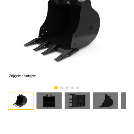
Zdjęcie studyjne
Wid