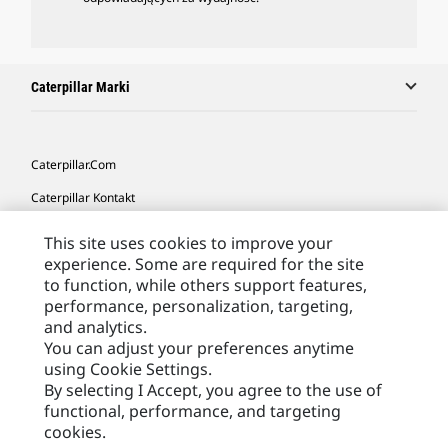
Caterpillar Marki
Caterpillar.com
Caterpillar Kontakt
Caterpillar Kontakt
This site uses cookies to improve your
experience. Some are required for the site
Moje Preferencje Marketingowe
to function, while others support features,
Site Map
performance, personalization, targeting,
and analytics.
Cookie Settings
You can adjust your preferences anytime
Legal
using Cookie Settings.
By selecting I Accept, you agree to the use of
Privacy
functional, performance, and targeting
cookies.