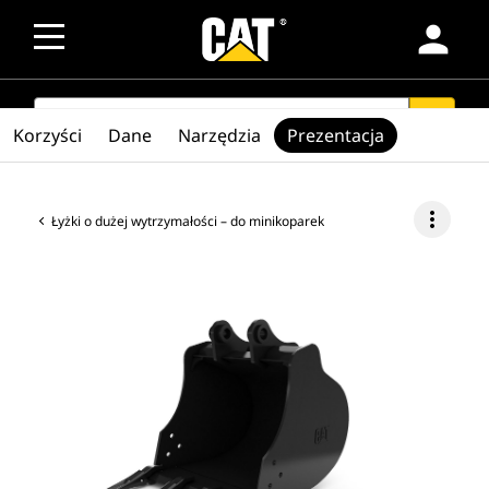
person
SEARCH
search
Korzyści
Dane
Narzędzia
Prezentacja
more_vert
Łyżki o dużej wytrzymałości – do minikoparek