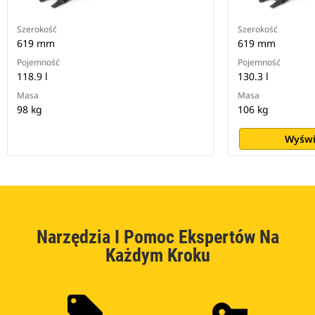
Szerokość
Szerokość
619 mm
619 mm
Pojemność
Pojemność
118.9 l
130.3 l
Masa
Masa
98 kg
106 kg
Wyświ
Narzędzia I Pomoc Ekspertów Na
Każdym Kroku