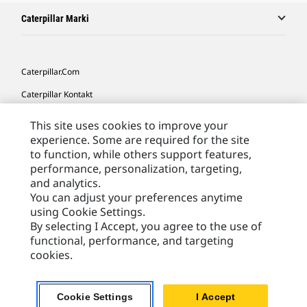
Caterpillar Marki
Caterpillar.com
Caterpillar Kontakt
Caterpillar Kontakt
This site uses cookies to improve your
experience. Some are required for the site
Moje Preferencje Marketingowe
to function, while others support features,
Site Map
performance, personalization, targeting,
and analytics.
Cookie Settings
You can adjust your preferences anytime
Legal
using Cookie Settings.
By selecting I Accept, you agree to the use of
Privacy
functional, performance, and targeting
cookies.
Europe - Polish
© 2026 Caterpillar. Wszelkie prawa zastrzeżone.
Cookie Settings
I Accept