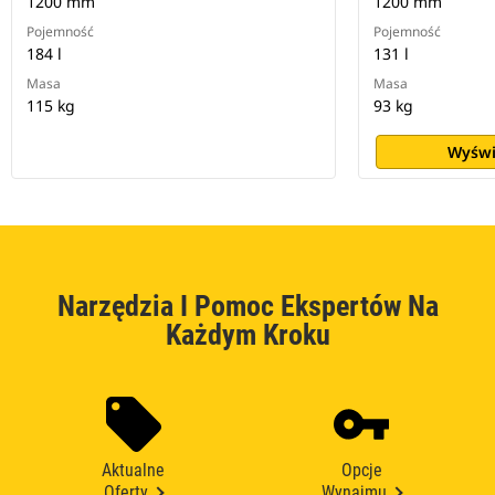
1200 mm
1200 mm
Pojemność
Pojemność
184 l
131 l
Masa
Masa
115 kg
93 kg
Wyświ
Narzędzia I Pomoc Ekspertów Na
Każdym Kroku
Aktualne
Opcje
Oferty
Wynajmu