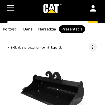
person
SEARCH
search
Korzyści
Dane
Narzędzia
Prezentacja
more_vert
Łyżki do skarpowania – do minikoparek