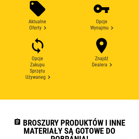
Aktualne
Opcje
Oferty
Wynajmu
Opcje
Znajdź
Zakupu
Dealera
Sprzętu
Używaneg
assignment
BROSZURY PRODUKTÓW I INNE
MATERIAŁY SĄ GOTOWE DO