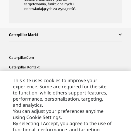
targetowania, funkcjonalnych i
odpowiadających za wydajność.
Caterpillar Marki
Caterpillar.com
Caterpillar Kontakt
Caterpillar Kontakt
This site uses cookies to improve your
experience. Some are required for the site
Moje Preferencje Marketingowe
to function, while others support features,
Site Map
performance, personalization, targeting,
and analytics.
Cookie Settings
You can adjust your preferences anytime
Legal
using Cookie Settings.
By selecting I Accept, you agree to the use of
Privacy
functional, performance, and targeting