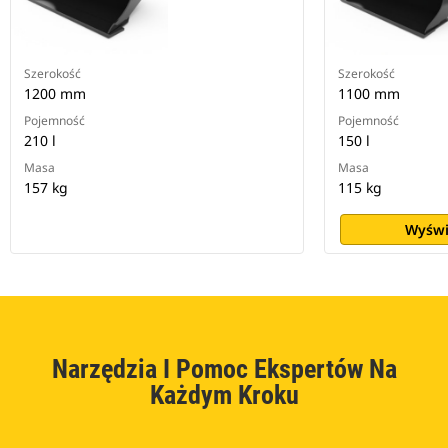
Szerokość
Szerokość
1200 mm
1100 mm
Pojemność
Pojemność
210 l
150 l
Masa
Masa
157 kg
115 kg
Wyświ
Narzędzia I Pomoc Ekspertów Na
Każdym Kroku