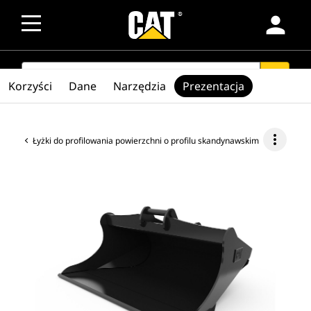
person
SEARCH
search
Korzyści
Dane
Narzędzia
Prezentacja
more_vert
Łyżki do profilowania powierzchni o profilu skandynawskim