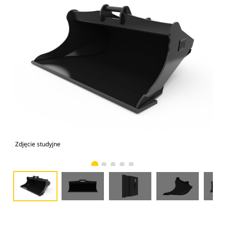
Zdjęcie studyjne
Wid