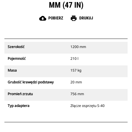
MM (47 IN)
cloud_download
print
POBIERZ
DRUKUJ
Szerokość
1200 mm
Pojemność
210 l
Masa
157 kg
Grubość krawędzi podstawy
20 mm
Promień zrzutu
756 mm
Typ adaptera
Złącze osprzętu S-40