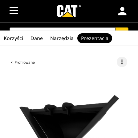
person
SEARCH
search
Korzyści
Dane
Narzędzia
Prezentacja
more_vert
Profilowane