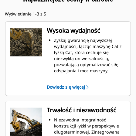
Wyświetlanie 1-3 z 5
Wysoka wydajność
Zyskaj gwarancję najwyższej
wydajności, łącząc maszynę Cat z
łyżką Cat, która cechuje się
niezwykłą uniwersalnością,
pozwalającą optymalizować siłę
odspajania i moc maszyny.
Profil powłoki o podwójnym
promieniu poprawia przepływ
Dowiedz się więcej
materiału na łyżkę. Zwiększony
prześwit lemiesza zapewnia
zmniejszony opór dolnej części
łyżki, co obniża koszty związane z
Trwałość i niezawodność
konserwacją.
Zużycie paliwa jest najwyższe
Niezawodna integralność
podczas kopania. Łyżki Cat
konstrukcji łyżki w perspektywie
gwarantują szybkie cięcie
długoterminowej. Zintegrowana