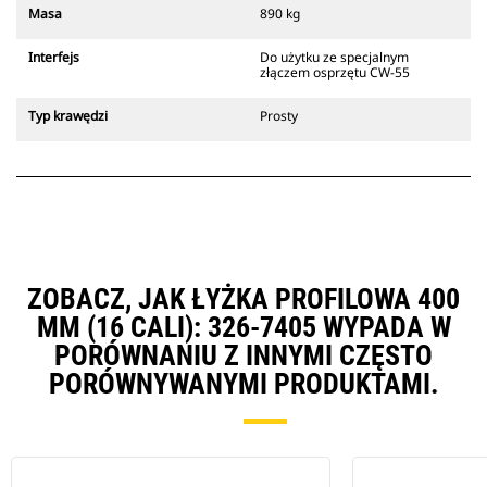
Złącza z uchwytem sworzniowym
Masa
890 kg
Cat są zgodne z gąsienicowymi
koparkami 311-352 i wszystkimi
Interfejs
Do użytku ze specjalnym
koparkami kołowymi. Dostępne są
złączem osprzętu CW-55
również złącza o szerokościach do
kopania rowów.
Typ krawędzi
Prosty
Osprzęt zgodny ze specjalnym
systemem złączy wykorzystuje
stałe zawiasy szybkozłączy.
Specjalne złącza są wyposażone w
klinowy system blokujący, który
służy do mocowania osprzętu.
Specjalne złącza są dostępne do
wszystkich koparek gąsienicowych
ZOBACZ, JAK ŁYŻKA PROFILOWA 400
i kołowych.
MM (16 CALI): 326-7405 WYPADA W
PORÓWNANIU Z INNYMI CZĘSTO
PORÓWNYWANYMI PRODUKTAMI.