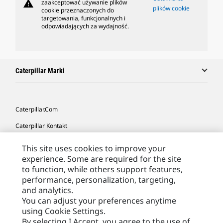
warning
zaakceptować używanie plików
plików cookie
cookie przeznaczonych do
targetowania, funkcjonalnych i
odpowiadających za wydajność.
Caterpillar Marki
Caterpillar.com
Caterpillar Kontakt
Caterpillar Kontakt
This site uses cookies to improve your
experience. Some are required for the site
Moje Preferencje Marketingowe
to function, while others support features,
Site Map
performance, personalization, targeting,
and analytics.
Cookie Settings
You can adjust your preferences anytime
Legal
using Cookie Settings.
By selecting I Accept, you agree to the use of