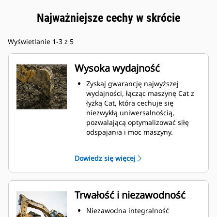
Najważniejsze cechy w skrócie
Wyświetlanie 1-3 z 5
Wysoka wydajność
Zyskaj gwarancję najwyższej
wydajności, łącząc maszynę Cat z
łyżką Cat, która cechuje się
niezwykłą uniwersalnością,
pozwalającą optymalizować siłę
odspajania i moc maszyny.
Profil powłoki o podwójnym
promieniu poprawia przepływ
Dowiedz się więcej
materiału na łyżkę. Zwiększony
prześwit lemiesza zapewnia
zmniejszony opór dolnej części
łyżki, co obniża koszty związane z
Trwałość i niezawodność
konserwacją.
Zużycie paliwa jest najwyższe
Niezawodna integralność