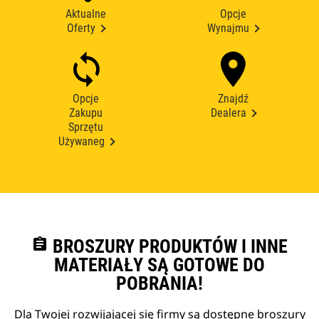
Aktualne
Opcje
Oferty
Wynajmu
Opcje
Znajdź
Zakupu
Dealera
Sprzętu
Używaneg
assignment
BROSZURY PRODUKTÓW I INNE
MATERIAŁY SĄ GOTOWE DO
POBRANIA!
Dla Twojej rozwijającej się firmy są dostępne broszury