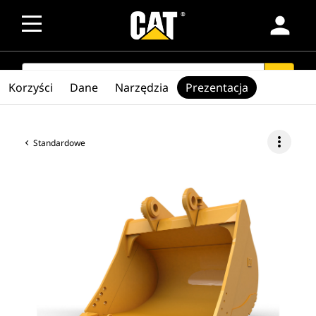
person
SEARCH
search
Korzyści
Dane
Narzędzia
Prezentacja
more_vert
Standardowe