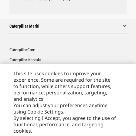
Caterpillar Marki
Caterpillar.com
Caterpillar Kontakt
Caterpillar Kontakt
This site uses cookies to improve your
experience. Some are required for the site
Moje Preferencje Marketingowe
to function, while others support features,
Site Map
performance, personalization, targeting,
and analytics.
Cookie Settings
You can adjust your preferences anytime
Legal
using Cookie Settings.
By selecting I Accept, you agree to the use of
Privacy
functional, performance, and targeting
cookies.