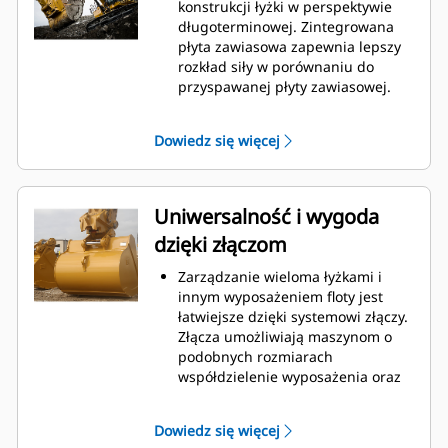
podczas kopania. Łyżki Cat
konstrukcji łyżki w perspektywie
gwarantują szybkie cięcie
długoterminowej. Zintegrowana
materiału w celu zwiększenia
płyta zawiasowa zapewnia lepszy
ogólnej wydajności pracy maszyny.
rozkład siły w porównaniu do
Możesz załadować większą ilość
przyspawanej płyty zawiasowej.
materiału w krótszym czasie.
Łyżki Cat są produkowane z
Kształt łyżki i segmenty boczne
wykorzystaniem wytrzymałej,
Dowiedz się więcej
pozwalają utrzymać większość
odpornej na ścieranie stali,
materiału w łyżce podczas każdego
zwłaszcza w przypadku
załadunku.
podzespołów podatnych na
nadmierne zużycie.
Uniwersalność i wygoda
Chroń najważniejsze, podatne na
dzięki złączom
zużycie obszary łyżki za pomocą
osprzętu do prac ziemnych (GET)
Zarządzanie wieloma łyżkami i
Cat.
innym wyposażeniem floty jest
Zwiększ produkcję w
łatwiejsze dzięki systemowi złączy.
wymagających zastosowaniach,
Złącza umożliwiają maszynom o
ułatw penetrację podczas
podobnych rozmiarach
stertowania i skróć czas trwania
współdzielenie wyposażenia oraz
cyklu za pomocą systemu Cat
®
szybką wymianę osprzętu bez
Advansys
GET
™
konieczności opuszczania kabiny.
Montuj i demontuj końcówki
Dowiedz się więcej
Łyżki, które można zamocować
szybciej niż kiedykolwiek za