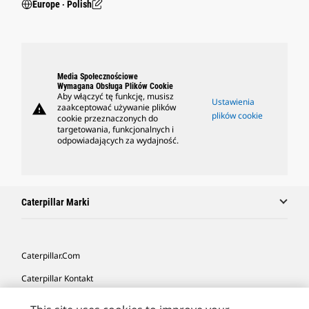
Europe ‧ Polish
Media Społecznościowe
Wymagana Obsługa Plików Cookie
Aby włączyć tę funkcję, musisz
Ustawienia
warning
zaakceptować używanie plików
plików cookie
cookie przeznaczonych do
targetowania, funkcjonalnych i
odpowiadających za wydajność.
Caterpillar Marki
Caterpillar.com
Caterpillar Kontakt
Caterpillar Kontakt