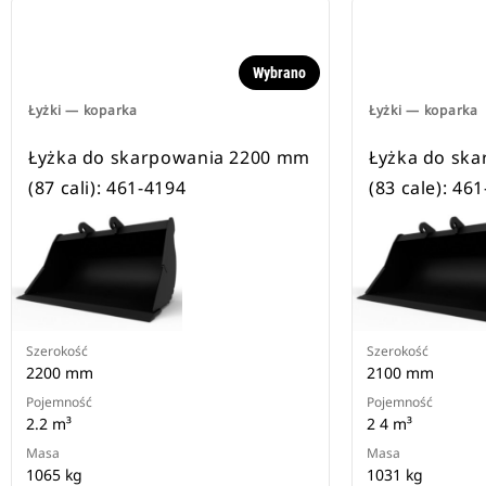
Wybrano
Łyżki — koparka
Łyżki — koparka
Łyżka do skarpowania 2200 mm
Łyżka do sk
(87 cali): 461-4194
(83 cale): 46
Szerokość
Szerokość
2200 mm
2100 mm
Pojemność
Pojemność
2.2 m³
2 4 m³
Masa
Masa
1065 kg
1031 kg