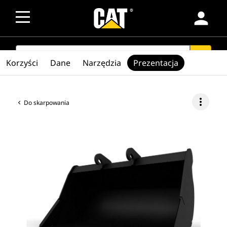
person
SEARCH
search
Korzyści
Dane
Narzędzia
Prezentacja
more_vert
Do skarpowania