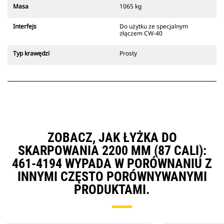
Złącza z uchwytem sworzniowym
Masa
1065 kg
Cat są zgodne z gąsienicowymi
koparkami 311-352 i wszystkimi
Interfejs
Do użytku ze specjalnym
koparkami kołowymi. Dostępne są
złączem CW-40
również złącza o szerokościach do
kopania rowów.
Typ krawędzi
Prosty
Osprzęt zgodny ze specjalnym
systemem złączy wykorzystuje
stałe zawiasy szybkozłączy.
Specjalne złącza są wyposażone w
klinowy system blokujący, który
służy do mocowania osprzętu.
Specjalne złącza są dostępne do
wszystkich koparek gąsienicowych
ZOBACZ, JAK ŁYŻKA DO
i kołowych.
SKARPOWANIA 2200 MM (87 CALI):
461-4194 WYPADA W PORÓWNANIU Z
INNYMI CZĘSTO PORÓWNYWANYMI
PRODUKTAMI.