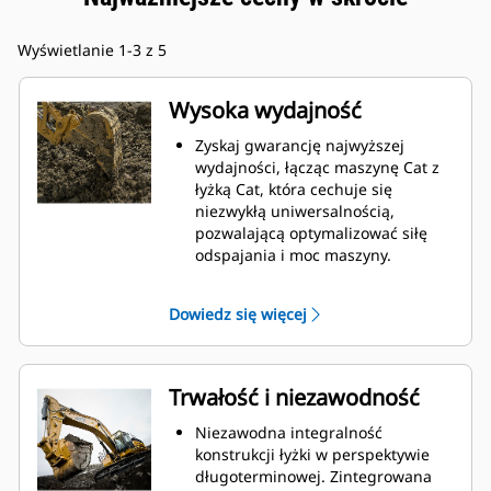
Wyświetlanie 1-3 z 5
Wysoka wydajność
Zyskaj gwarancję najwyższej
wydajności, łącząc maszynę Cat z
łyżką Cat, która cechuje się
niezwykłą uniwersalnością,
pozwalającą optymalizować siłę
odspajania i moc maszyny.
Profil powłoki o podwójnym
promieniu poprawia przepływ
Dowiedz się więcej
materiału na łyżkę. Zwiększony
prześwit lemiesza zapewnia
zmniejszony opór dolnej części
łyżki, co obniża koszty związane z
Trwałość i niezawodność
konserwacją.
Zużycie paliwa jest najwyższe
Niezawodna integralność
podczas kopania. Łyżki Cat
konstrukcji łyżki w perspektywie
gwarantują szybkie cięcie
długoterminowej. Zintegrowana