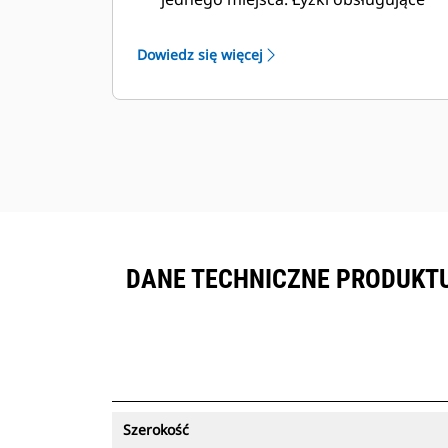
funkcję śledzenia zasobów można
®
wyświetlić w VisionLink
wraz ze
Dowiedz się więcej
sprzętem objętym subskrypcją
™
Product Link
.
Zapewnij bezpieczeństwo zasobów.
Łyżki obsługujące funkcję śledzenia
zasobów wysyłają alert w przypadku
pozostawienia ich poza łatwymi w
konfiguracji granicami miejsca pracy.
DANE TECHNICZNE PRODUKTU 
Szerokość