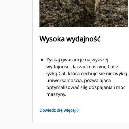
Wysoka wydajność
Zyskaj gwarancję najwyższej
wydajności, łącząc maszynę Cat z
łyżką Cat, która cechuje się niezwykłą
uniwersalnością, pozwalającą
optymalizować siłę odspajania i moc
maszyny.
Profil powłoki o podwójnym
promieniu poprawia przepływ
Dowiedz się więcej
materiału na łyżkę. Zwiększony
prześwit lemiesza zapewnia
zmniejszony opór dolnej części łyżki,