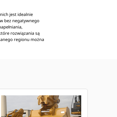
ich jest idealnie
ów bez negatywnego
apełniania,
tóre rozwiązania są
 danego regionu można