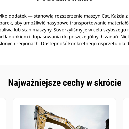
tylko dodatek — stanowią rozszerzenie maszyn Cat. Każda z n
arek, aby umożliwić nasypowe transportowanie materiał
liwa lub stan maszyny. Stworzyliśmy je w celu szybszego n
ad ładunkiem i dopasowania do poszczególnych zadań. Niek
ślonych regionach. Dostępność konkretnego osprzętu dla
Najważniejsze cechy w skrócie