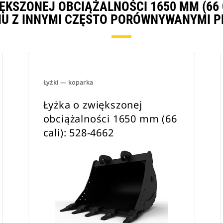
ĘKSZONEJ OBCIĄŻALNOŚCI 1650 MM (66 
sworzniowym Cat lub specjalnego
U Z INNYMI CZĘSTO PORÓWNYWANYMI P
złącza osprzętu CW.
Łyżki — koparka
Łyżka o zwiększonej
obciążalności 1650 mm (66
cali): 528-4662