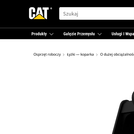
SEARCH
Produkty
Gałęzie Przemysłu
Usługi I Wspa
Osprzęt roboczy
Łyżki — koparka
O dużej obciążalnoś