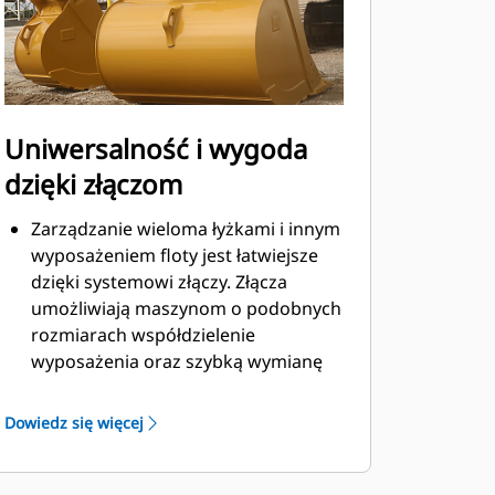
Uniwersalność i wygoda
dzięki złączom
Zarządzanie wieloma łyżkami i innym
wyposażeniem floty jest łatwiejsze
dzięki systemowi złączy. Złącza
umożliwiają maszynom o podobnych
rozmiarach współdzielenie
wyposażenia oraz szybką wymianę
osprzętu bez konieczności
opuszczania kabiny.
Dowiedz się więcej
Łyżki, które można zamocować
bezpośrednio do maszyny, są
zgodne ze złączami z uchwytem