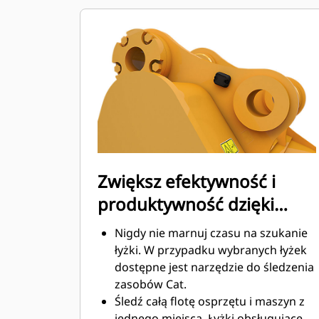
co obniża koszty związane z
konserwacją.
Zużycie paliwa jest najwyższe
podczas kopania. Łyżki Cat
gwarantują szybkie cięcie materiału
w celu zwiększenia ogólnej
wydajności pracy maszyny.
Możesz załadować większą ilość
materiału w krótszym czasie. Kształt
łyżki i segmenty boczne pozwalają
Zwiększ efektywność i
utrzymać większość materiału w
produktywność dzięki
łyżce podczas każdego załadunku.
zintegrowanym
Nigdy nie marnuj czasu na szukanie
technologiom Cat Connect
łyżki. W przypadku wybranych łyżek
dostępne jest narzędzie do śledzenia
zasobów Cat.
Śledź całą flotę osprzętu i maszyn z
jednego miejsca. Łyżki obsługujące