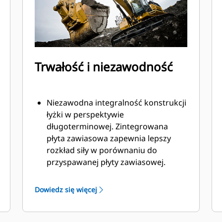
Trwałość i niezawodność
Niezawodna integralność konstrukcji
łyżki w perspektywie
długoterminowej. Zintegrowana
płyta zawiasowa zapewnia lepszy
rozkład siły w porównaniu do
przyspawanej płyty zawiasowej.
Łyżki Cat są produkowane z
wykorzystaniem wytrzymałej,
Dowiedz się więcej
odpornej na ścieranie stali, zwłaszcza
w przypadku podzespołów
podatnych na nadmierne zużycie.