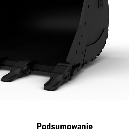
zyści
Dane
Narzędzia
Prezentacja
Podsumowanie