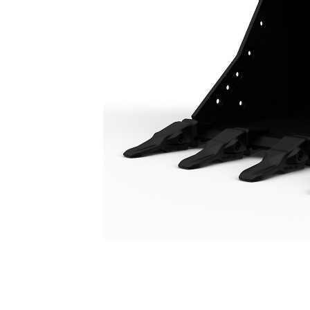
Łyżka O Zwiększonej Obciążalności 1650 Mm (66 Cali): 528-4664
Kor
Zmień model