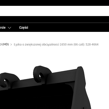
rcie
Części
ci (HD)
Łyżka o zwiększonej obciążalności 1650 mm (66 cali): 528-4664