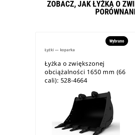
ZOBACZ, JAK ŁYŻKA O ZWI
PORÓWNANI
Wybrano
Łyżki — koparka
Łyżka o zwiększonej
obciążalności 1650 mm (66
cali): 528-4664