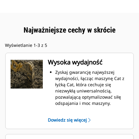
Najważniejsze cechy w skrócie
Wyświetlanie 1-3 z 5
Wysoka wydajność
Zyskaj gwarancję najwyższej
wydajności, łącząc maszynę Cat z
łyżką Cat, która cechuje się
niezwykłą uniwersalnością,
pozwalającą optymalizować siłę
odspajania i moc maszyny.
Profil powłoki o podwójnym
promieniu poprawia przepływ
Dowiedz się więcej
materiału na łyżkę. Zwiększony
prześwit lemiesza zapewnia
zmniejszony opór dolnej części