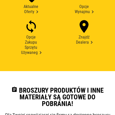
Aktualne
Opcje
Oferty
Wynajmu
Opcje
Znajdź
Zakupu
Dealera
Sprzętu
Używaneg
assignment
BROSZURY PRODUKTÓW I INNE
MATERIAŁY SĄ GOTOWE DO
POBRANIA!
Dla Twojej rozwijającej się firmy są dostępne broszury