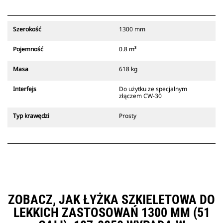
pomocą dźwiękowych i wizualnych
sygnałów pochodzących z
dodatkowego zatrzasku złącza,
Szerokość
1300 mm
który zawsze znajduje się w
zasięgu wzroku operatora.
Pojemność
0.8 m³
Złącza z uchwytem sworzniowym
Cat są zgodne z gąsienicowymi
Masa
618 kg
koparkami 311-352 i wszystkimi
koparkami kołowymi. Dostępne są
Interfejs
Do użytku ze specjalnym
również złącza o szerokościach do
złączem CW-30
kopania rowów.
Osprzęt zgodny ze specjalnym
Typ krawędzi
Prosty
systemem złączy wykorzystuje
stałe zawiasy szybkozłączy.
Specjalne złącza są wyposażone w
klinowy system blokujący, który
służy do mocowania osprzętu.
Specjalne złącza są dostępne do
wszystkich koparek gąsienicowych
i kołowych.
ZOBACZ, JAK ŁYŻKA SZKIELETOWA DO
LEKKICH ZASTOSOWAŃ 1300 MM (51