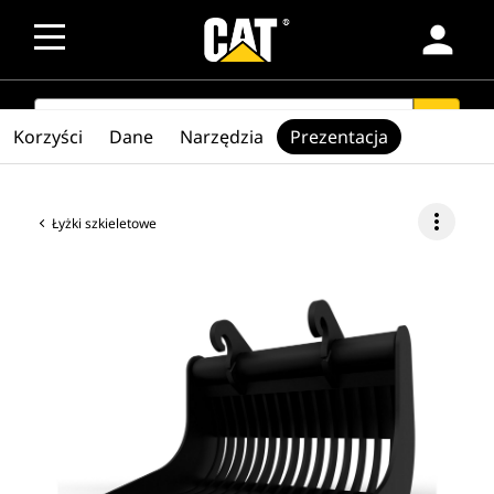
person
SEARCH
search
Korzyści
Dane
Narzędzia
Prezentacja
more_vert
Łyżki szkieletowe