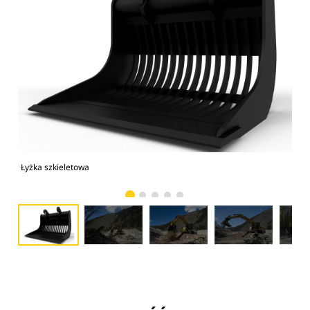
Łyżka szkieletowa
Obr