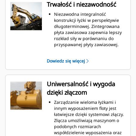
łyżki, co obniża koszty związane z
Trwałość i niezawodność
konserwacją.
Zużycie paliwa jest najwyższe
Niezawodna integralność
podczas kopania. Łyżki Cat
konstrukcji łyżki w perspektywie
gwarantują szybkie cięcie
długoterminowej. Zintegrowana
materiału w celu zwiększenia
płyta zawiasowa zapewnia lepszy
ogólnej wydajności pracy maszyny.
rozkład siły w porównaniu do
Możesz załadować większą ilość
przyspawanej płyty zawiasowej.
materiału w krótszym czasie.
Łyżki Cat są produkowane z
Kształt łyżki i segmenty boczne
wykorzystaniem wytrzymałej,
Dowiedz się więcej
pozwalają utrzymać większość
odpornej na ścieranie stali,
materiału w łyżce podczas każdego
zwłaszcza w przypadku elementów
załadunku.
podatnych na nadmierne zużycie.
Chroń najważniejsze, podatne na
Uniwersalność i wygoda
zużycie obszary łyżki za pomocą
dzięki złączom
osprzętu do prac ziemnych (GET)
Cat
. Zabezpieczenia bocznych
®
Zarządzanie wieloma łyżkami i
krawędzi i krawędzie tnące chronią
innym wyposażeniem floty jest
części łyżki, które są najbardziej
łatwiejsze dzięki systemowi złączy.
narażone na kontakt z materiałami
Złącza umożliwiają maszynom o
i przechodzenie przez nie.
podobnych rozmiarach
Zmniejsz koszty konserwacji,
współdzielenie wyposażenia oraz
wybierając system GET odpowiedni