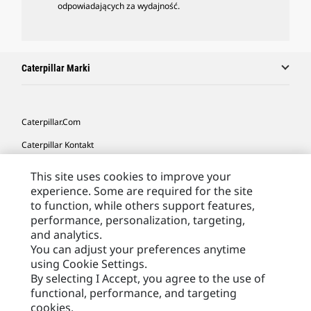
odpowiadających za wydajność.
Caterpillar Marki
Caterpillar.com
Caterpillar Kontakt
Caterpillar Kontakt
This site uses cookies to improve your
experience. Some are required for the site
Moje Preferencje Marketingowe
to function, while others support features,
Site Map
performance, personalization, targeting,
and analytics.
Cookie Settings
You can adjust your preferences anytime
Legal
using Cookie Settings.
By selecting I Accept, you agree to the use of
Privacy
functional, performance, and targeting
cookies.