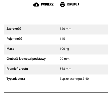
cloud_download
print
POBIERZ
DRUKUJ
Szerokość
520 mm
Pojemność
145 l
Masa
100 kg
Grubość krawędzi podstawy
20 mm
Promień zrzutu
868 mm
Typ adaptera
Złącze osprzętu S-40