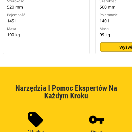
Szerokość
Szerokość
520 mm
500 mm
Pojemność
Pojemność
145 l
140 l
Masa
Masa
100 kg
99 kg
Wyświ
Narzędzia I Pomoc Ekspertów Na
Każdym Kroku
Aktualne
Opcje