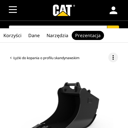
person
SEARCH
search
Korzyści
Dane
Narzędzia
Prezentacja
more_vert
Łyżki do kopania o profilu skandynawskim