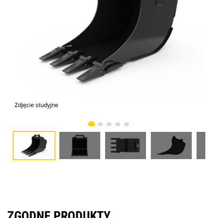
Zdjęcie studyjne
Wid
ZGODNE PRODUKTY