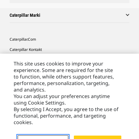
Caterpillar Marki
Caterpillar.com
Caterpillar Kontakt
Caterpillar Kontakt
This site uses cookies to improve your
experience. Some are required for the site
Moje Preferencje Marketingowe
to function, while others support features,
Site Map
performance, personalization, targeting,
and analytics.
Cookie Settings
You can adjust your preferences anytime
Legal
using Cookie Settings.
By selecting I Accept, you agree to the use of
Privacy
functional, performance, and targeting
cookies.
Europe - Polish
© 2026 Caterpillar. Wszelkie prawa zastrzeżone.