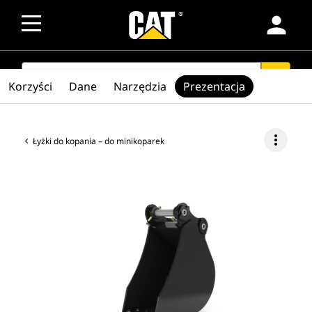
person
SEARCH
search
Korzyści
Dane
Narzędzia
Prezentacja
more_vert
Łyżki do kopania – do minikoparek