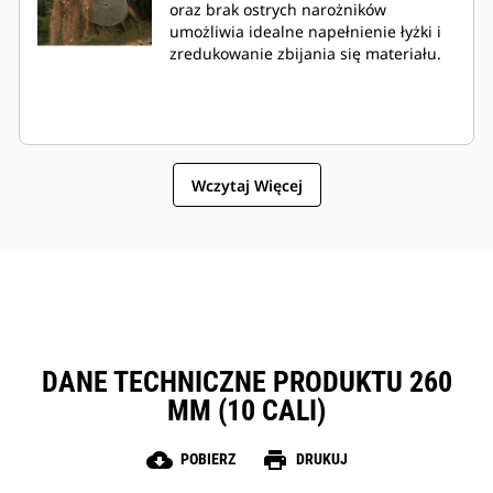
oraz brak ostrych narożników
umożliwia idealne napełnienie łyżki i
zredukowanie zbijania się materiału.
Wczytaj Więcej
DANE TECHNICZNE PRODUKTU 260
MM (10 CALI)
cloud_download
print
POBIERZ
DRUKUJ