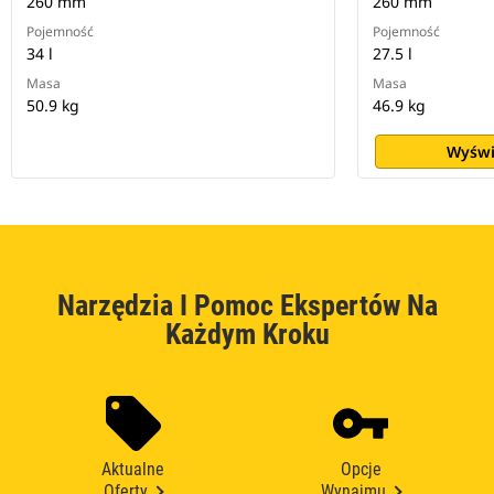
260 mm
260 mm
Pojemność
Pojemność
34 l
27.5 l
Masa
Masa
50.9 kg
46.9 kg
Wyświ
Narzędzia I Pomoc Ekspertów Na
Każdym Kroku
Aktualne
Opcje
Oferty
Wynajmu