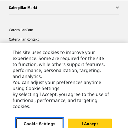
Caterpillar Marki
Caterpillar.com
Caterpillar Kontakt
Caterpillar Kontakt
This site uses cookies to improve your
experience. Some are required for the site
Moje Preferencje Marketingowe
to function, while others support features,
Site Map
performance, personalization, targeting,
and analytics.
Cookie Settings
You can adjust your preferences anytime
Legal
using Cookie Settings.
By selecting I Accept, you agree to the use of
Privacy
functional, performance, and targeting
cookies.
Europe - Polish
© 2026 Caterpillar. Wszelkie prawa zastrzeżone.
Cookie Settings
I Accept