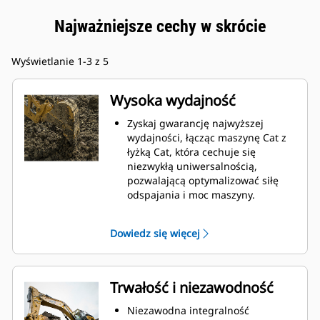
Najważniejsze cechy w skrócie
Wyświetlanie 1-3 z 5
Wysoka wydajność
Zyskaj gwarancję najwyższej
wydajności, łącząc maszynę Cat z
łyżką Cat, która cechuje się
niezwykłą uniwersalnością,
pozwalającą optymalizować siłę
odspajania i moc maszyny.
Profil powłoki o podwójnym
promieniu poprawia przepływ
Dowiedz się więcej
materiału na łyżkę. Zwiększony
prześwit lemiesza zapewnia
zmniejszony opór dolnej części
łyżki, co obniża koszty związane z
Trwałość i niezawodność
konserwacją.
Zużycie paliwa jest najwyższe
Niezawodna integralność