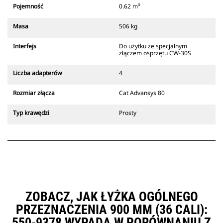
który zawsze znajduje się w
Pojemność
0.62 m³
zasięgu wzroku operatora.
Złącza z uchwytem mechanicznym
Masa
506 kg
Cat są zgodne z gąsienicowymi
koparkami 311-352 i wszystkimi
Interfejs
Do użytku ze specjalnym
koparkami kołowymi. Dostępne są
złączem osprzętu CW-30S
również złącza o szerokościach do
kopania rowów.
Liczba adapterów
4
Osprzęt zgodny ze systemem
specjalnych złączy CW
Rozmiar złącza
Cat Advansys 80
wykorzystuje stałe zawiasy
szybkozłączy. Specjalne złącza CW
Typ krawędzi
Prosty
są wyposażone w klinowy system
blokujący, który służy do
mocowania osprzętu.
Specjalne złącza CW są dostępne
do wszystkich koparek
gąsienicowych i kołowych.
ZOBACZ, JAK ŁYŻKA OGÓLNEGO
PRZEZNACZENIA 900 MM (36 CALI):
550-9378 WYPADA W PORÓWNANIU Z