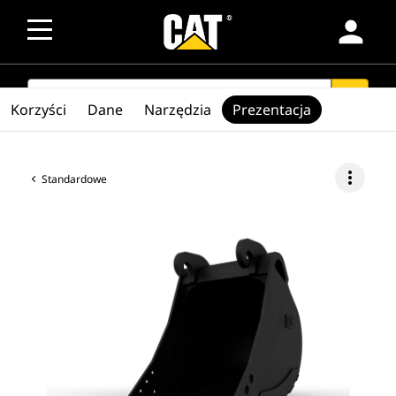
person
SEARCH
search
Korzyści
Dane
Narzędzia
Prezentacja
more_vert
Standardowe