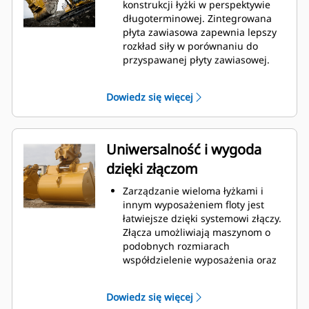
podczas kopania. Łyżki Cat
konstrukcji łyżki w perspektywie
gwarantują szybkie cięcie
długoterminowej. Zintegrowana
materiału w celu zwiększenia
płyta zawiasowa zapewnia lepszy
ogólnej wydajności pracy maszyny.
rozkład siły w porównaniu do
Możesz załadować większą ilość
przyspawanej płyty zawiasowej.
materiału w krótszym czasie.
Łyżki Cat są produkowane z
Kształt łyżki i segmenty boczne
wykorzystaniem wytrzymałej,
Dowiedz się więcej
pozwalają utrzymać większość
odpornej na ścieranie stali,
materiału w łyżce podczas każdego
zwłaszcza w przypadku
załadunku.
podzespołów podatnych na
nadmierne zużycie.
Uniwersalność i wygoda
Chroń najważniejsze, podatne na
dzięki złączom
zużycie obszary łyżki za pomocą
osprzętu do prac ziemnych (GET)
Zarządzanie wieloma łyżkami i
Cat.
innym wyposażeniem floty jest
Zwiększ produkcję w
łatwiejsze dzięki systemowi złączy.
wymagających zastosowaniach,
Złącza umożliwiają maszynom o
ułatw penetrację podczas
podobnych rozmiarach
stertowania i skróć czas trwania
współdzielenie wyposażenia oraz
cyklu za pomocą systemu Cat
®
szybką wymianę osprzętu bez
Advansys
GET
™
konieczności opuszczania kabiny.
Montuj i demontuj końcówki
Dowiedz się więcej
Łyżki, które można zamocować
szybciej niż kiedykolwiek za