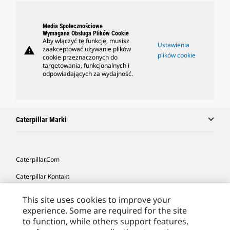
Media Społecznościowe
Wymagana Obsługa Plików Cookie
Aby włączyć tę funkcję, musisz
Ustawienia
warning
zaakceptować używanie plików
plików cookie
cookie przeznaczonych do
targetowania, funkcjonalnych i
odpowiadających za wydajność.
Caterpillar Marki
Caterpillar.com
Caterpillar Kontakt
Caterpillar Kontakt
This site uses cookies to improve your
experience. Some are required for the site
Moje Preferencje Marketingowe
to function, while others support features,
Site Map