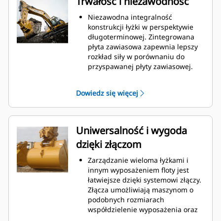
Trwałość i niezawodność
konserwacją.
Zużycie paliwa jest najwyższe
Niezawodna integralność
podczas kopania. Łyżki Cat
konstrukcji łyżki w perspektywie
gwarantują szybkie cięcie
długoterminowej. Zintegrowana
materiału w celu zwiększenia
płyta zawiasowa zapewnia lepszy
ogólnej wydajności pracy maszyny.
rozkład siły w porównaniu do
Możesz załadować większą ilość
przyspawanej płyty zawiasowej.
materiału w krótszym czasie.
Łyżki Cat są produkowane z
Kształt łyżki i segmenty boczne
wykorzystaniem wytrzymałej,
Dowiedz się więcej
pozwalają utrzymać większość
odpornej na ścieranie stali,
materiału w łyżce podczas każdego
zwłaszcza w przypadku
załadunku.
podzespołów podatnych na
nadmierne zużycie.
Uniwersalność i wygoda
Chroń najważniejsze, podatne na
dzięki złączom
zużycie obszary łyżki za pomocą
osprzętu do prac ziemnych (GET)
Zarządzanie wieloma łyżkami i
Cat.
innym wyposażeniem floty jest
Zwiększ produkcję w
łatwiejsze dzięki systemowi złączy.
wymagających zastosowaniach,
Złącza umożliwiają maszynom o
ułatw penetrację podczas
podobnych rozmiarach
stertowania i skróć czas trwania
współdzielenie wyposażenia oraz
cyklu za pomocą systemu Cat
®
szybką wymianę osprzętu bez