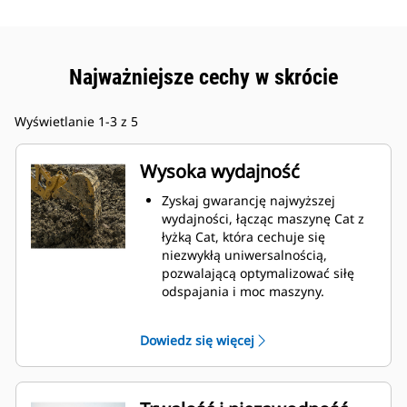
Najważniejsze cechy w skrócie
Wyświetlanie 1-3 z 5
Wysoka wydajność
Zyskaj gwarancję najwyższej
wydajności, łącząc maszynę Cat z
łyżką Cat, która cechuje się
niezwykłą uniwersalnością,
pozwalającą optymalizować siłę
odspajania i moc maszyny.
Profil powłoki o podwójnym
promieniu poprawia przepływ
Dowiedz się więcej
materiału na łyżkę. Zwiększony
prześwit lemiesza zapewnia
zmniejszony opór dolnej części
łyżki, co obniża koszty związane z