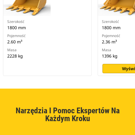
Szerokość
Szerokość
1800 mm
1800 mm
Pojemność
Pojemność
2.60 m³
2.36 m³
Masa
Masa
2228 kg
1396 kg
Wyświ
Narzędzia I Pomoc Ekspertów Na
Każdym Kroku