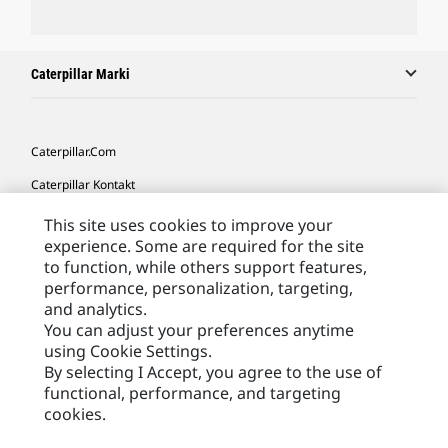
Caterpillar Marki
Caterpillar.com
Caterpillar Kontakt
Caterpillar Kontakt
This site uses cookies to improve your
experience. Some are required for the site
Moje Preferencje Marketingowe
to function, while others support features,
Site Map
performance, personalization, targeting,
and analytics.
Cookie Settings
You can adjust your preferences anytime
using Cookie Settings.
Legal
By selecting I Accept, you agree to the use of
Privacy
functional, performance, and targeting
cookies.