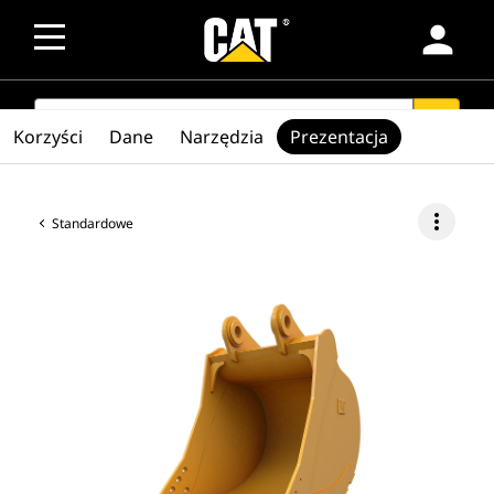
person
SEARCH
search
Korzyści
Dane
Narzędzia
Prezentacja
more_vert
Standardowe