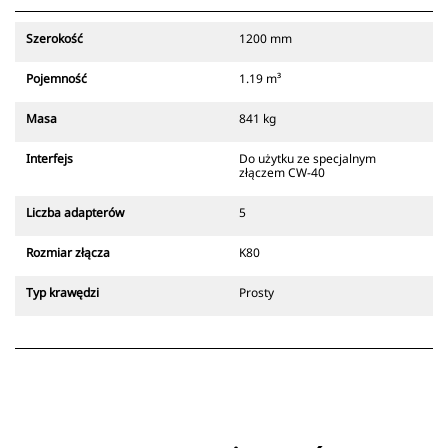
sygnałów pochodzących z
dodatkowego zatrzasku złącza,
Szerokość
1200 mm
który zawsze znajduje się w
zasięgu wzroku operatora.
Pojemność
1.19 m³
Złącza z uchwytem sworzniowym
Cat są zgodne z gąsienicowymi
Masa
841 kg
koparkami 311-352 i wszystkimi
koparkami kołowymi. Dostępne są
Interfejs
Do użytku ze specjalnym
również złącza o szerokościach do
złączem CW-40
kopania rowów.
Osprzęt zgodny ze specjalnym
Liczba adapterów
5
systemem złączy wykorzystuje
stałe zawiasy szybkozłączy.
Rozmiar złącza
K80
Specjalne złącza są wyposażone w
klinowy system blokujący, który
Typ krawędzi
Prosty
służy do mocowania osprzętu.
Specjalne złącza są dostępne do
wszystkich koparek gąsienicowych
i kołowych.