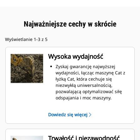
Najważniejsze cechy w skrócie
Wyświetlanie 1-3 z 5
Wysoka wydajność
Zyskaj gwarancję najwyższej
wydajności, łącząc maszynę Cat z
łyżką Cat, która cechuje się
niezwykłą uniwersalnością,
pozwalającą optymalizować siłę
odspajania i moc maszyny.
Profil powłoki o podwójnym
promieniu poprawia przepływ
Dowiedz się więcej
materiału na łyżkę. Zwiększony
prześwit lemiesza zapewnia
zmniejszony opór dolnej części
łyżki, co obniża koszty związane z
Trwałość i niezawodność