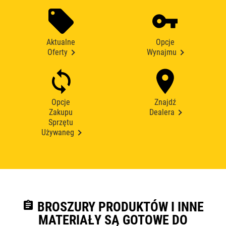
Aktualne
Opcje
Oferty
Wynajmu
Opcje
Znajdź
Zakupu
Dealera
Sprzętu
Używaneg
assignment
BROSZURY PRODUKTÓW I INNE
MATERIAŁY SĄ GOTOWE DO