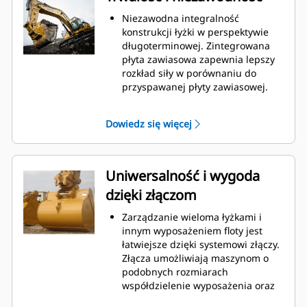
konserwacją.
Zużycie paliwa jest najwyższe
Niezawodna integralność
podczas kopania. Łyżki Cat
konstrukcji łyżki w perspektywie
gwarantują szybkie cięcie
długoterminowej. Zintegrowana
materiału w celu zwiększenia
płyta zawiasowa zapewnia lepszy
ogólnej wydajności pracy maszyny.
rozkład siły w porównaniu do
Możesz załadować większą ilość
przyspawanej płyty zawiasowej.
materiału w krótszym czasie.
Łyżki Cat są produkowane z
Kształt łyżki i segmenty boczne
wykorzystaniem wytrzymałej,
Dowiedz się więcej
pozwalają utrzymać większość
odpornej na ścieranie stali,
materiału w łyżce podczas każdego
zwłaszcza w przypadku
załadunku.
podzespołów podatnych na
nadmierne zużycie.
Uniwersalność i wygoda
Chroń najważniejsze, podatne na
dzięki złączom
zużycie obszary łyżki za pomocą
osprzętu do prac ziemnych (GET)
Zarządzanie wieloma łyżkami i
Cat.
innym wyposażeniem floty jest
Zwiększ produkcję w
łatwiejsze dzięki systemowi złączy.
wymagających zastosowaniach,
Złącza umożliwiają maszynom o
ułatw penetrację podczas
podobnych rozmiarach
stertowania i skróć czas trwania
współdzielenie wyposażenia oraz
cyklu za pomocą systemu Cat
®
szybką wymianę osprzętu bez
Advansys
GET
™