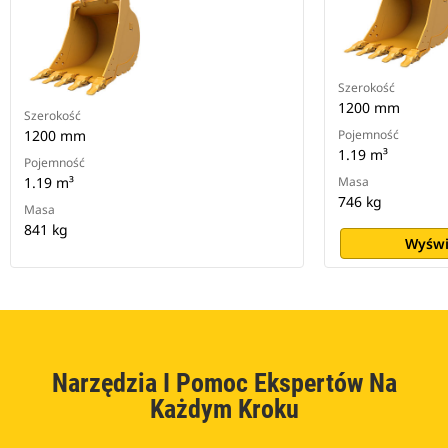
Szerokość
1200 mm
Szerokość
1200 mm
Pojemność
1.19 m³
Pojemność
1.19 m³
Masa
746 kg
Masa
841 kg
Wyświ
Narzędzia I Pomoc Ekspertów Na
Każdym Kroku