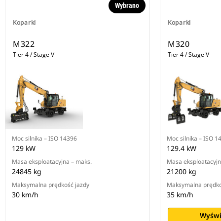
Wybrano
Koparki
Koparki
M322
M320
Tier 4 / Stage V
Tier 4 / Stage V
Moc silnika – ISO 14396
Moc silnika – ISO 1
129 kW
129.4 kW
Masa eksploatacyjna – maks.
Masa eksploatacyjn
24845 kg
21200 kg
Maksymalna prędkość jazdy
Maksymalna prędko
30 km/h
35 km/h
Wyświ