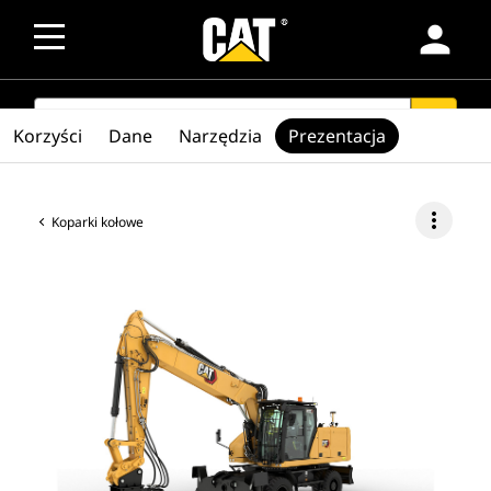
person
SEARCH
search
Korzyści
Dane
Narzędzia
Prezentacja
more_vert
Koparki kołowe