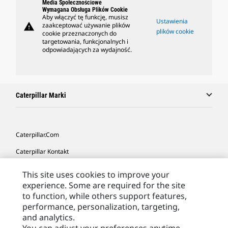
Media Społecznościowe
Wymagana Obsługa Plików Cookie
Aby włączyć tę funkcję, musisz
Ustawienia
warning
zaakceptować używanie plików
plików cookie
cookie przeznaczonych do
targetowania, funkcjonalnych i
odpowiadających za wydajność.
Caterpillar Marki
Caterpillar.com
Caterpillar Kontakt
Caterpillar Kontakt
This site uses cookies to improve your
experience. Some are required for the site
Moje Preferencje Marketingowe
to function, while others support features,
Site Map
performance, personalization, targeting,
and analytics.
Cookie Settings