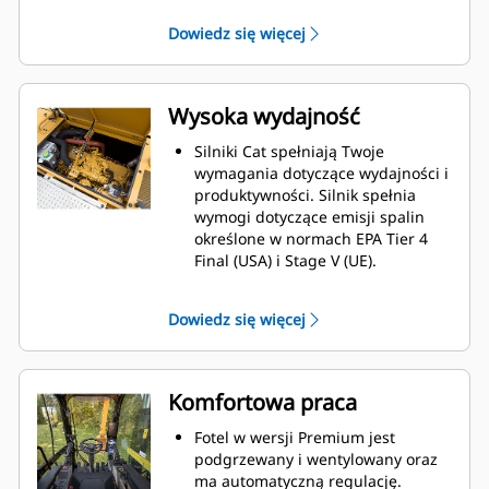
z 3D po początkowym zakupie. W
Dowiedz się więcej
celu aktywacji należy skontaktować
się z dealerem Cat, aby zakupić
wymagane licencje na
oprogramowanie 3D. Licencje
Wysoka wydajność
mogą być instalowane zdalnie lub
ręcznie ładowane na urządzenie.
Silniki Cat spełniają Twoje
wymagania dotyczące wydajności i
produktywności. Silnik spełnia
wymogi dotyczące emisji spalin
określone w normach EPA Tier 4
Final (USA) i Stage V (UE).
Koparka M322 charakteryzuje się
niskim zużyciem paliwa, które
Dowiedz się więcej
przekłada się na większą
efektywność pracy.
Przemieszczanie się pomiędzy
stanowiskami pracy jest szybsze,
Komfortowa praca
gdyż prędkość jazdy wynosi do 30
km/h (18,6 mili/h).
Fotel w wersji Premium jest
Koparka może przemieszczać się
podgrzewany i wentylowany oraz
szybko i efektywnie niezależnie od
ma automatyczną regulację.