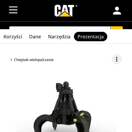
person
SEARCH
search
Korzyści
Dane
Narzędzia
Prezentacja
more_vert
Chwytaki wielopalczaste