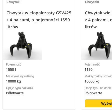
Chwytaki
Chwytaki
Chwytak wielopalczasty GSV425
Chwytak wiel
z 4 palcami, o pojemności 1550
z 4 palcami,
litrów
litrów
Pojemność
Pojemność
1550 l
1150 l
Maksymalny udźwig
Maksymalny udźwi
10000 kg
10000 kg
Opcje typu nakładki
Opcje typu nakładki
Półotwarte
Półotwarte
Wyświ