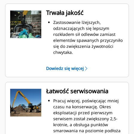
procent.
W maszynach Cat są wstępnie
Trwała jakość
programowane optymalne
ustawienia wydajności chwytaka,
Zastosowanie lżejszych,
maksymalizujące synergię i
odznaczających się lepszym
wydajność maszyny oraz chwytaka.
rozkładem sił odlewów zamiast
Osiągnij nowe poziomy i korzystaj
elementów spawanych przyczyniło
z bardziej precyzyjnego
się do zwiększenia żywotności
sterowania obrotem. Mała
chwytaka.
wysokość chwytaków GSH zwiększa
Bardzo wytrzymałe, odporne na
możliwości wykorzystania i jest
przetarcia górne i dolne
Dowiedz się więcej
idealna do zastosowań wewnątrz
ograniczniki na obudowie
obiektów.
chwytaka zapobiegają
nadmiernemu wysuwaniu się
siłowników i zbędnemu zużyciu
Łatwość serwisowania
przegubów oraz końcówek palców.
Siła, na której można polegać.
Pracuj więcej, poświęcając mniej
Odznaczające się solidną
czasu na konserwację. Okres
konstrukcją wewnętrzne palce i
eksploatacji przed pierwszym
końcówki są wykonane z wysokiej
serwisem został zwiększony 2,5-
jakości stali odpornej na przetarcia
krotnie, a obsługa punktów
i zużycie spowodowane kontaktem
smarowania na poziomie podłoża