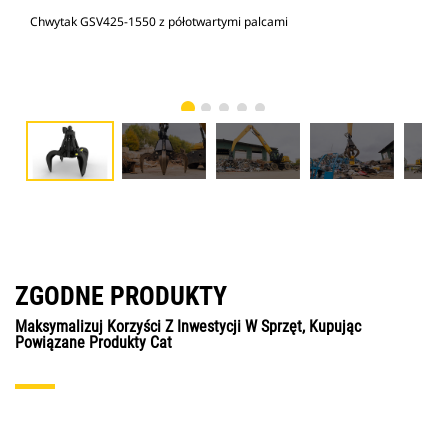
Chwytak GSV425-1550 z półotwartymi palcami
Chw
ZGODNE PRODUKTY
Maksymalizuj Korzyści Z Inwestycji W Sprzęt, Kupując
Powiązane Produkty Cat