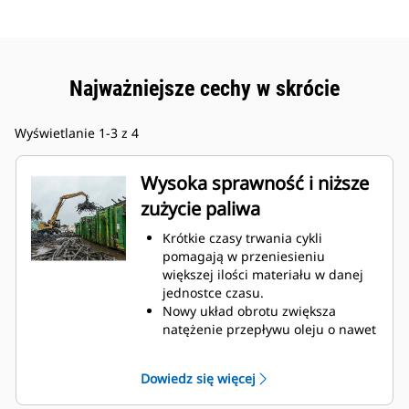
Najważniejsze cechy w skrócie
Wyświetlanie 1-3 z 4
Wysoka sprawność i niższe
zużycie paliwa
Krótkie czasy trwania cykli
pomagają w przeniesieniu
większej ilości materiału w danej
jednostce czasu.
Nowy układ obrotu zwiększa
natężenie przepływu oleju o nawet
160 procent.
Udoskonalone zakrzywienie palców
Dowiedz się więcej
poprawia całkowity współczynnik
napełnienia o nawet 140–200