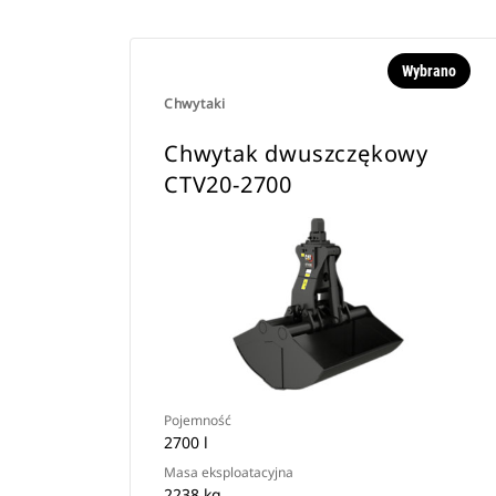
Wybrano
Chwytaki
Chwytak dwuszczękowy
CTV20-2700
Pojemność
2700 l
Masa eksploatacyjna
2238 kg