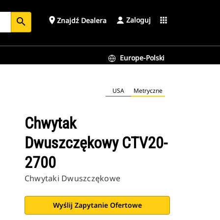
Zaloguj
place
apps
Znajdź Dealera
search
Europe-Polski
USA
Metryczne
Chwytak
Dwuszczękowy CTV20-
2700
Chwytaki Dwuszczękowe
Wyślij Zapytanie Ofertowe