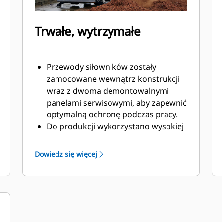
Trwałe, wytrzymałe
Przewody siłowników zostały
zamocowane wewnątrz konstrukcji
wraz z dwoma demontowalnymi
panelami serwisowymi, aby zapewnić
optymalną ochronę podczas pracy.
Do produkcji wykorzystano wysokiej
jakości, trwałe materiały, szczególnie
do wykonania szczęk.
Dowiedz się więcej
Wszystkie przeguby wyposażono w
uszczelnienia przeciwpyłowe i
łożyska tulejowe, co wydłuża
żywotność produktu.
Dzięki zastosowaniu ograniczników
ruchu, dwa wysokiej jakości cylindry