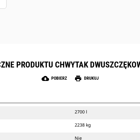
CZNE PRODUKTU CHWYTAK DWUSZCZĘKOW
cloud_download
print
POBIERZ
DRUKUJ
2700 l
2238 kg
Nie