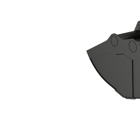
Chwytak Dwuszczękowy CTV20-2700
Kor
Zmień model