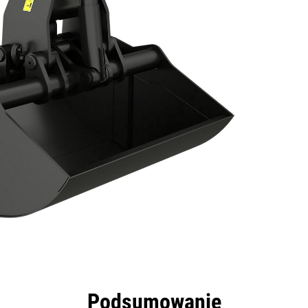
zyści
Dane
Narzędzia
Prezentacja
Podsumowanie