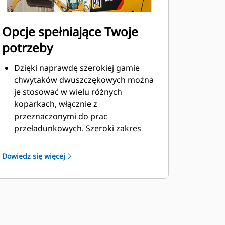
Opcje spełniające Twoje
potrzeby
Dzięki naprawdę szerokiej gamie
chwytaków dwuszczękowych można
je stosować w wielu różnych
koparkach, włącznie z
przeznaczonymi do prac
przeładunkowych. Szeroki zakres
nośności materiałów wynosi od 1,25
yd3 (1 m3) do 8 yd3 (6,1 m3).
Dowiedz się więcej
Opcjonalna przykręcana krawędź
tnąca szczęki pomaga wydłużyć
żywotność oraz poprawia parametry
pracy z materiałami ściernymi.
Przykręcane krawędzie tnące
wyposażono w zgarniarki, aby