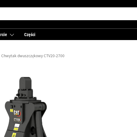
rcie
Części
Chwytak dwuszczękowy CTV20-2700