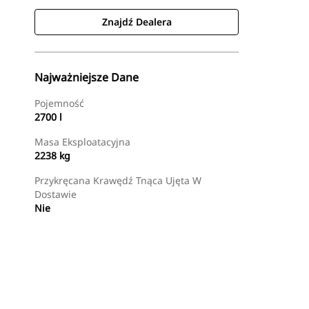
Znajdź Dealera
Najważniejsze Dane
Pojemność
2700 l
Masa Eksploatacyjna
2238 kg
Przykręcana Krawędź Tnąca Ujęta W
Dostawie
Nie
Znajdź Dealera
Wyślij Zapytanie Ofertowe