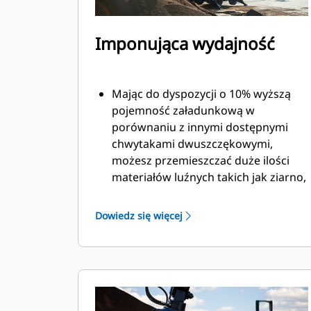
Imponująca wydajność
Mając do dyspozycji o 10% wyższą
pojemność załadunkową w
porównaniu z innymi dostępnymi
chwytakami dwuszczękowymi,
możesz przemieszczać duże ilości
materiałów luźnych takich jak ziarno,
węgiel, piasek i kruszywa.
Szeroko otwierające się szczęki
Dowiedz się więcej
umożliwiają chwytanie i
przemieszczanie dużych ilości
materiału.
Imponująca siła zaciskowa szczęk
chwytaka w połączeniu z szybkim
otwieraniem i zamykaniem pozwala