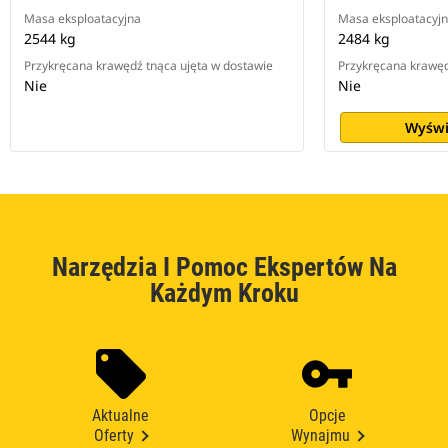
Masa eksploatacyjna
Masa eksploatacyj
2544 kg
2484 kg
Przykręcana krawędź tnąca ujęta w dostawie
Przykręcana krawęd
Nie
Nie
Wyświ
Narzędzia I Pomoc Ekspertów Na
Każdym Kroku
Aktualne
Opcje
Oferty
Wynajmu