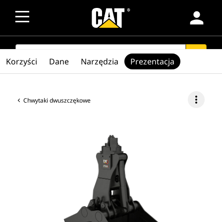
person
SEARCH
search
Korzyści
Dane
Narzędzia
Prezentacja
more_vert
Chwytaki dwuszczękowe