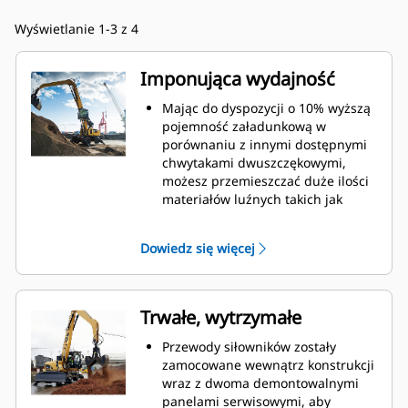
Wyświetlanie 1-3 z 4
Imponująca wydajność
Mając do dyspozycji o 10% wyższą
pojemność załadunkową w
porównaniu z innymi dostępnymi
chwytakami dwuszczękowymi,
możesz przemieszczać duże ilości
materiałów luźnych takich jak
ziarno, węgiel, piasek i kruszywa.
Szeroko otwierające się szczęki
Dowiedz się więcej
umożliwiają chwytanie i
przemieszczanie dużych ilości
materiału.
Imponująca siła zaciskowa szczęk
Trwałe, wytrzymałe
chwytaka w połączeniu z szybkim
otwieraniem i zamykaniem
Przewody siłowników zostały
pozwala skrócić cykle robocze i
zamocowane wewnątrz konstrukcji
realizować zadanie
wraz z dwoma demontowalnymi
przemieszczając więcej ton w
panelami serwisowymi, aby