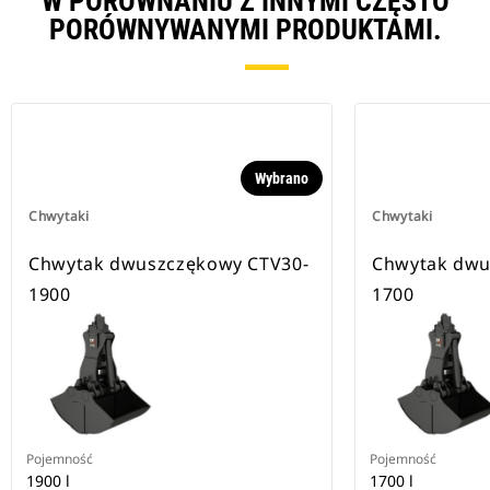
W PORÓWNANIU Z INNYMI CZĘSTO
PORÓWNYWANYMI PRODUKTAMI.
Wybrano
Chwytaki
Chwytaki
Chwytak dwuszczękowy CTV30-
Chwytak dwu
1900
1700
Pojemność
Pojemność
1900 l
1700 l