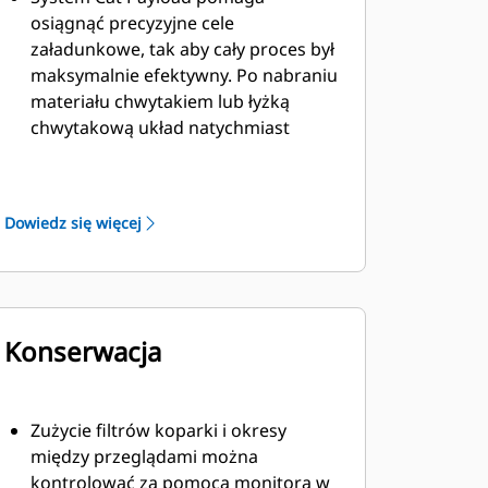
osiągnąć precyzyjne cele
załadunkowe, tak aby cały proces był
maksymalnie efektywny. Po nabraniu
materiału chwytakiem lub łyżką
chwytakową układ natychmiast
oszacuje jego masę bez
wykonywania obrotu.
TM
VisionLink
zapewnia wgląd w
Dowiedz się więcej
użyteczne dane ze wszystkich
zasobów – niezależnie od wielkości
floty czy producenta sprzętu. * Dane
ze sprzętu można przeglądać na
komputerze stacjonarnym lub
Konserwacja
urządzeniu mobilnym, aby
zmaksymalizować czas efektywnej
pracy i optymalizować zasoby.
Zużycie filtrów koparki i okresy
Konfigurowalne pulpity pokazują
między przeglądami można
informacje takie jak liczba
kontrolować za pomocą monitora w