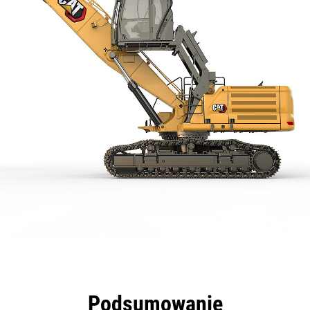
zyści
Dane
Narzędzia
Prezentacja
Podsumowanie