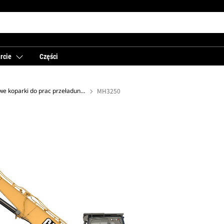
rcie
Części
Gąsienicowe koparki do prac przeładunkowych
MH3250