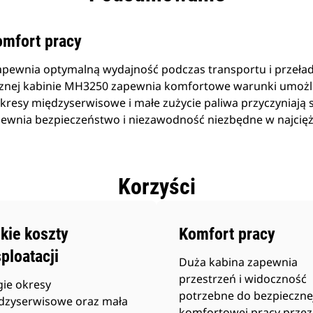
omfort pracy
ewnia optymalną wydajność podczas transportu i przeład
znej kabinie MH3250 zapewnia komfortowe warunki umożli
 okresy międzyserwisowe i małe zużycie paliwa przyczyniają
pewnia bezpieczeństwo i niezawodność niezbędne w najcię
Korzyści
kie koszty
Komfort pracy
ploatacji
Duża kabina zapewnia
przestrzeń i widoczność
gie okresy
potrzebne do bezpiecznej
dzyserwisowe oraz mała
komfortowej pracy przez