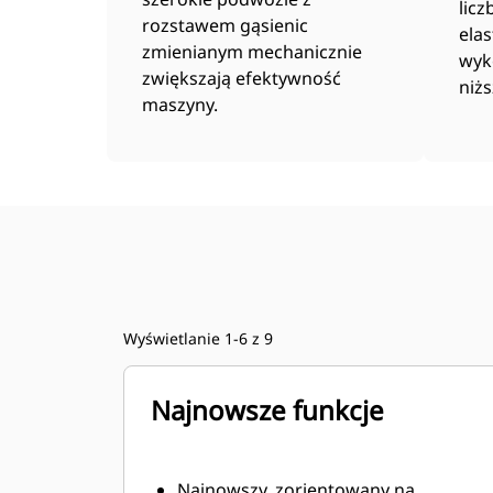
licz
rozstawem gąsienic
ela
zmienianym mechanicznie
wyk
zwiększają efektywność
niżs
maszyny.
Wyświetlanie 1-6 z 9
Najnowsze funkcje
Najnowszy, zorientowany na