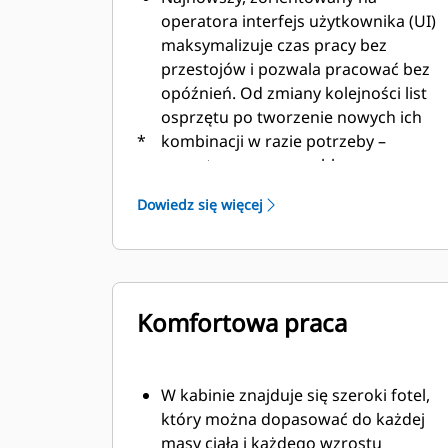
operatora interfejs użytkownika (UI)
maksymalizuje czas pracy bez
przestojów i pozwala pracować bez
opóźnień. Od zmiany kolejności list
osprzętu po tworzenie nowych ich
*
kombinacji w razie potrzeby –
operatorzy mogą szybko
skonfigurować maszyny i łatwo
Dowiedz się więcej
uzyskać dostęp do informacji.
Interfejs pozwala operatorom
zachować dokładność i maksymalnie
wykorzystać każdą sekundę zmiany.
Dodanie możliwości wprowadzania
Komfortowa praca
złączy i osprzętu do systemu
sprawia, że konfigurowanie
kombinacji osprzętu roboczego jest
W kabinie znajduje się szeroki fotel,
bardzo wydajne, co znacznie skraca
który można dopasować do każdej
czas kalibracji. Eliminuje również
masy ciała i każdego wzrostu