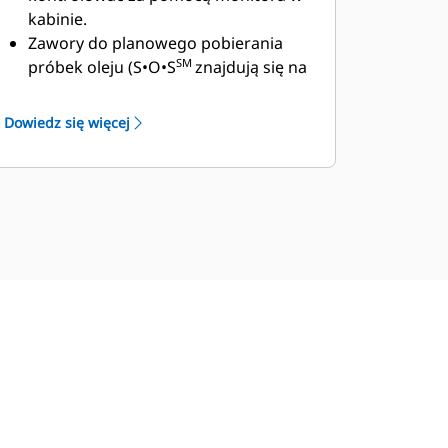
przepracowanych godzin,
kabinie.
przejechane odległości, lokalizacje z
Zawory do planowego pobierania
naniesieniem na mapę, czas
SM
próbek oleju (S•O•S
znajdują się na
przestojów, status maszyn,
poziomie podłoża, co upraszcza
włączenie/wyłączenie maszyn oraz
konserwację i umożliwia szybkie
Dowiedz się więcej
zużycie paliwa. Podejmuj świadome
pobranie próbek płynu do analizy.
decyzje, które obniżają koszty,
Wydłużona żywotność filtra wlotu
upraszczają konserwację oraz
powietrza z filtrem wstępnym
poprawiają bezpieczeństwo i
pomaga zaoszczędzić na kosztach
ochronę w miejscu pracy.
konserwacji.
Funkcja Swing Assist automatycznie
Filtr oleju hydraulicznego o okresie
zatrzymuje obrót maszyny w
wymiany wydłużonym do 3000
punktach uprzednio wyznaczonych
godzin zapewnia dużą skuteczność
przez operatora. Wystarczy wykonać
filtracji, a zawory spustowe
obrót do żądanego punktu
pomagają utrzymać czystość oleju
zatrzymania i włączyć funkcję,
podczas wymiany filtra.
korzystając z monitora maszyny lub
Wysokowydajne wentylatory
przycisku programowania na
chłodzące pracują tylko w razie
joysticku. Zbliżając się do punktu,