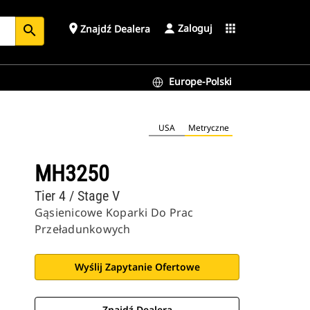
Zaloguj
place
apps
Znajdź Dealera
search
Europe-Polski
USA
Metryczne
MH3250
Tier 4 / Stage V
Gąsienicowe Koparki Do Prac
Przeładunkowych
Wyślij Zapytanie Ofertowe
Znajdź Dealera