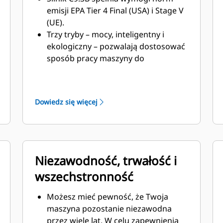
emisji EPA Tier 4 Final (USA) i Stage V
(UE).
Trzy tryby – mocy, inteligentny i
ekologiczny – pozwalają dostosować
sposób pracy maszyny do
konkretnego zadania. Automatyczne
dostosowanie mocy silnika i układu
hydraulicznego do warunków pracy,
Dowiedz się więcej
dzięki któremu maszyna może
pracować z pełną mocą, gdy jest to
konieczne, a przez pozostały czas jej
moc jest ograniczona, co pozwala
oszczędzić paliwo.
Niezawodność, trwałość i
Zaawansowany układ
wszechstronność
elektrohydrauliczny pomaga
zapewnić optymalną równowagę
Możesz mieć pewność, że Twoja
mocy i efektywności, zapewniając
maszyna pozostanie niezawodna
użytkownikowi niezbędną kontrolę.
przez wiele lat. W celu zapewnienia