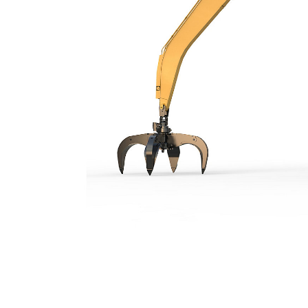
MH3250
Kor
Zmień model