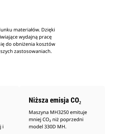
unku materiałów. Dzięki
wiające wydajną pracę
 się do obniżenia kosztów
ższych zastosowaniach.
Niższa emisja CO₂
Maszyna MH3250 emituje
mniej CO₂ niż poprzedni
 i
model 330D MH.