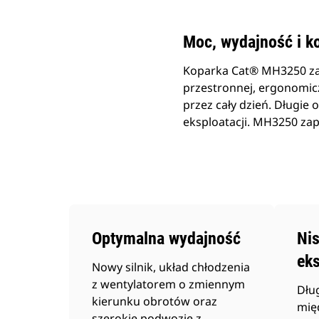
Moc, wydajność i k
Koparka Cat® MH3250 zap
przestronnej, ergonomic
przez cały dzień. Długie
eksploatacji. MH3250 za
Optymalna wydajność
Nis
eks
Nowy silnik, układ chłodzenia
z wentylatorem o zmiennym
Dłu
kierunku obrotów oraz
mię
szerokie podwozie z