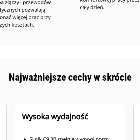
ba złączy i przewodów
cały dzień.
stycznych pozwalają
onać więcej prac przy
zych kosztach.
Najważniejsze cechy w skrócie
Wysoka wydajność
Silnik C9.3B spełnia wymogi norm