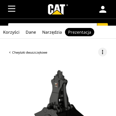
person
SEARCH
search
Korzyści
Dane
Narzędzia
Prezentacja
more_vert
Chwytaki dwuszczękowe