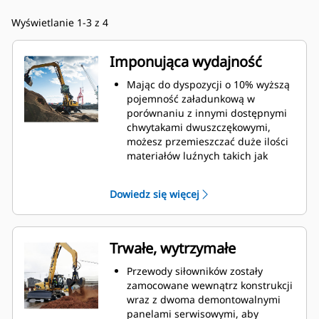
Wyświetlanie 1-3 z 4
Imponująca wydajność
Mając do dyspozycji o 10% wyższą
pojemność załadunkową w
porównaniu z innymi dostępnymi
chwytakami dwuszczękowymi,
możesz przemieszczać duże ilości
materiałów luźnych takich jak
ziarno, węgiel, piasek i kruszywa.
Szeroko otwierające się szczęki
Dowiedz się więcej
umożliwiają chwytanie i
przemieszczanie dużych ilości
materiału.
Imponująca siła zaciskowa szczęk
Trwałe, wytrzymałe
chwytaka w połączeniu z szybkim
otwieraniem i zamykaniem
Przewody siłowników zostały
pozwala skrócić cykle robocze i
zamocowane wewnątrz konstrukcji
realizować zadanie
wraz z dwoma demontowalnymi
przemieszczając więcej ton w
panelami serwisowymi, aby