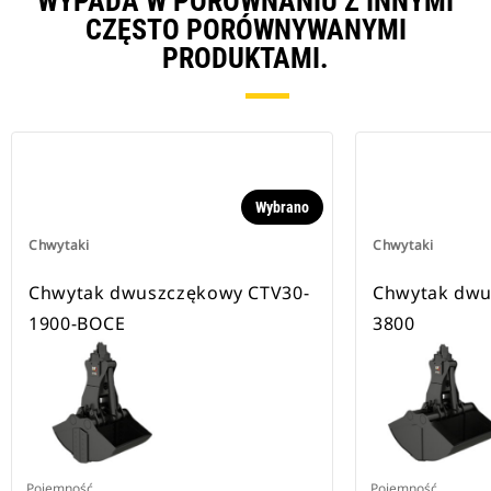
WYPADA W PORÓWNANIU Z INNYMI
CZĘSTO PORÓWNYWANYMI
PRODUKTAMI.
Wybrano
Chwytaki
Chwytaki
Chwytak dwuszczękowy CTV30-
Chwytak dwu
1900-BOCE
3800
Pojemność
Pojemność