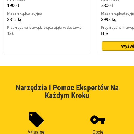
1900 l
3800 l
Masa eksploatacyjna
Masa eksploatacyj
2812 kg
2998 kg
Przykręcana krawędź tnąca ujęta w dostawie
Przykręcana krawęd
Tak
Nie
Wyświ
Narzędzia I Pomoc Ekspertów Na
Każdym Kroku
Aktualne
Opcje