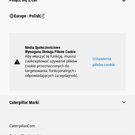
Połącz Się Z Cat
Europe ‧ Polish
Media Społecznościowe
Wymagana Obsługa Plików Cookie
Aby włączyć tę funkcję, musisz
Ustawienia
warning
zaakceptować używanie plików
plików cookie
cookie przeznaczonych do
targetowania, funkcjonalnych i
odpowiadających za wydajność.
Caterpillar Marki
Caterpillar.com