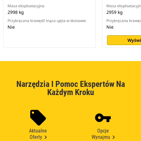
Masa eksploatacyjna
Masa eksploatacyj
2998 kg
2959 kg
Przykręcana krawędź tnąca ujęta w dostawie
Przykręcana krawęd
Nie
Nie
Wyświ
Narzędzia I Pomoc Ekspertów Na
Każdym Kroku
Aktualne
Opcje
Oferty
Wynajmu