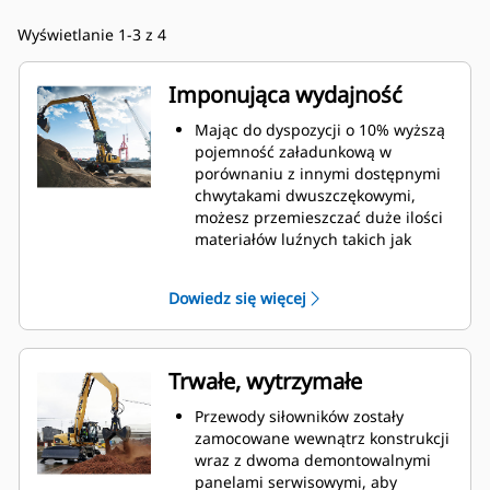
Wyświetlanie 1-3 z 4
Imponująca wydajność
Mając do dyspozycji o 10% wyższą
pojemność załadunkową w
porównaniu z innymi dostępnymi
chwytakami dwuszczękowymi,
możesz przemieszczać duże ilości
materiałów luźnych takich jak
ziarno, węgiel, piasek i kruszywa.
Szeroko otwierające się szczęki
Dowiedz się więcej
umożliwiają chwytanie i
przemieszczanie dużych ilości
materiału.
Imponująca siła zaciskowa szczęk
Trwałe, wytrzymałe
chwytaka w połączeniu z szybkim
otwieraniem i zamykaniem
Przewody siłowników zostały
pozwala skrócić cykle robocze i
zamocowane wewnątrz konstrukcji
realizować zadanie
wraz z dwoma demontowalnymi
przemieszczając więcej ton w
panelami serwisowymi, aby