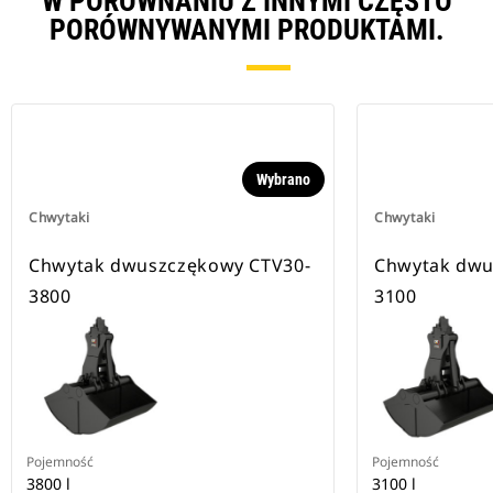
W PORÓWNANIU Z INNYMI CZĘSTO
PORÓWNYWANYMI PRODUKTAMI.
Wybrano
Chwytaki
Chwytaki
Chwytak dwuszczękowy CTV30-
Chwytak dwu
3800
3100
Pojemność
Pojemność
3800 l
3100 l