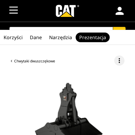
person
SEARCH
search
Korzyści
Dane
Narzędzia
Prezentacja
more_vert
Chwytaki dwuszczękowe