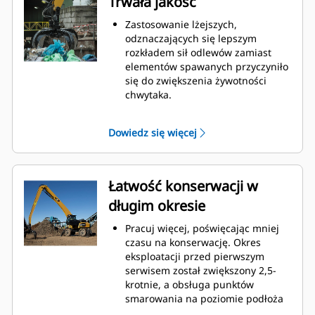
Trwała jakość
programowane optymalne
ustawienia wydajności chwytaka,
Zastosowanie lżejszych,
maksymalizujące synergię i
odznaczających się lepszym
wydajność maszyny oraz chwytaka.
rozkładem sił odlewów zamiast
Osiągnij nowe poziomy i korzystaj
elementów spawanych przyczyniło
z bardziej precyzyjnego
się do zwiększenia żywotności
sterowania obrotem. Mała
chwytaka.
wysokość chwytaków GSH zwiększa
Bardzo wytrzymałe, odporne na
możliwości wykorzystania i jest
przetarcia górne i dolne
Dowiedz się więcej
idealna do zastosowań wewnątrz
ograniczniki na obudowie
obiektów.
chwytaka zapobiegają
nadmiernemu wysuwaniu się
siłowników i zbędnemu zużyciu
Łatwość konserwacji w
przegubów oraz końcówek palców.
długim okresie
Siła, na której można polegać.
Odznaczające się solidną
Pracuj więcej, poświęcając mniej
konstrukcją wewnętrzne palce i
czasu na konserwację. Okres
końcówki są wykonane z wysokiej
eksploatacji przed pierwszym
jakości stali odpornej na przetarcia
serwisem został zwiększony 2,5-
i zużycie spowodowane kontaktem
krotnie, a obsługa punktów
metalowych powierzchni.
smarowania na poziomie podłoża
Przeguby są odlewane, co
jest bezpieczniejsza oraz