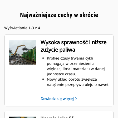
Najważniejsze cechy w skrócie
Wyświetlanie 1-3 z 4
Wysoka sprawność i niższe
zużycie paliwa
Krótkie czasy trwania cykli
pomagają w przeniesieniu
większej ilości materiału w danej
jednostce czasu.
Nowy układ obrotu zwiększa
natężenie przepływu oleju o nawet
160 procent.
Udoskonalone zakrzywienie palców
Dowiedz się więcej
poprawia całkowity współczynnik
napełnienia o nawet 140–200
procent.
W maszynach Cat są wstępnie