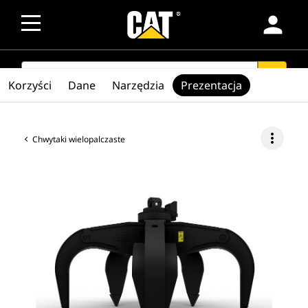
person
SEARCH
search
Korzyści
Dane
Narzędzia
Prezentacja
more_vert
Chwytaki wielopalczaste