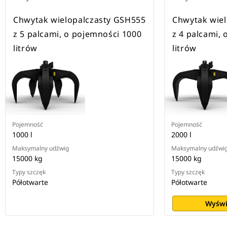
Chwytak wielopalczasty GSH555
Chwytak wie
z 5 palcami, o pojemności 1000
z 4 palcami,
litrów
litrów
Pojemność
Pojemność
1000 l
2000 l
Maksymalny udźwig
Maksymalny udźwi
15000 kg
15000 kg
Typy szczęk
Typy szczęk
Półotwarte
Półotwarte
Wyświ