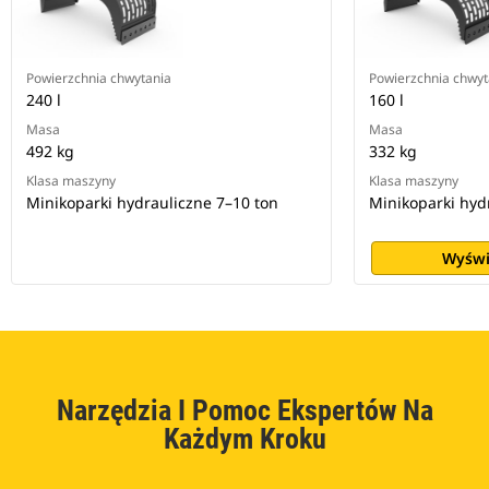
Powierzchnia chwytania
Powierzchnia chwyt
240 l
160 l
Masa
Masa
492 kg
332 kg
Klasa maszyny
Klasa maszyny
Minikoparki hydrauliczne 7–10 ton
Minikoparki hyd
Wyświ
Narzędzia I Pomoc Ekspertów Na
Każdym Kroku