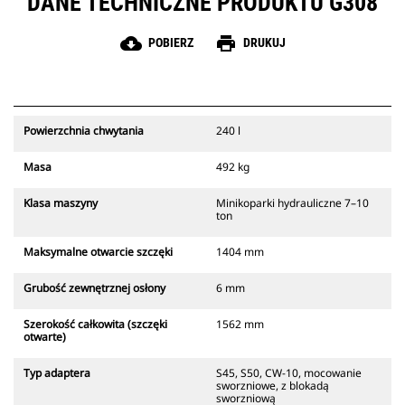
DANE TECHNICZNE PRODUKTU G308
cloud_download
print
POBIERZ
DRUKUJ
Powierzchnia chwytania
240 l
Masa
492 kg
Klasa maszyny
Minikoparki hydrauliczne 7–10
ton
Maksymalne otwarcie szczęki
1404 mm
Grubość zewnętrznej osłony
6 mm
Szerokość całkowita (szczęki
1562 mm
otwarte)
Typ adaptera
S45, S50, CW-10, mocowanie
sworzniowe, z blokadą
sworzniową