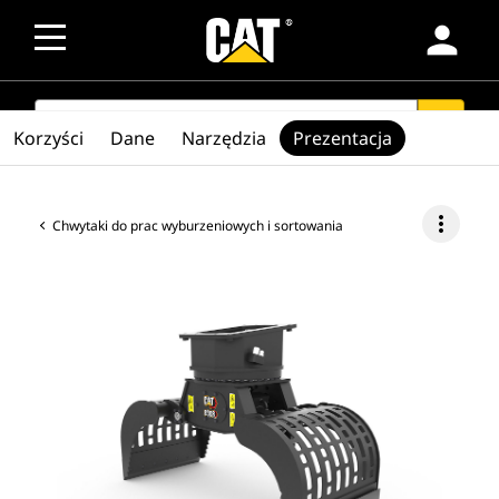
person
SEARCH
search
Korzyści
Dane
Narzędzia
Prezentacja
more_vert
Chwytaki do prac wyburzeniowych i sortowania