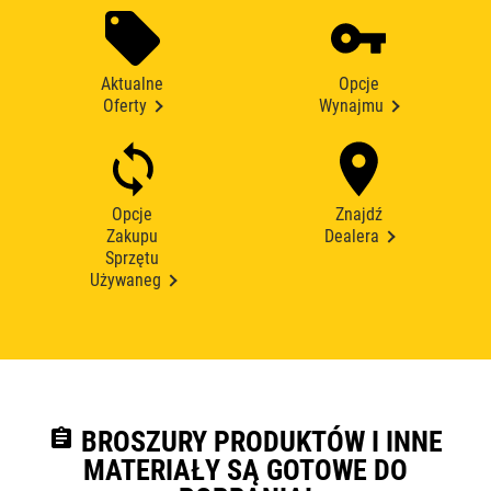
Aktualne
Opcje
Oferty
Wynajmu
Opcje
Znajdź
Zakupu
Dealera
Sprzętu
Używaneg
assignment
BROSZURY PRODUKTÓW I INNE
MATERIAŁY SĄ GOTOWE DO