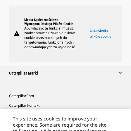
Media Społecznościowe
Wymagana Obsługa Plików Cookie
Aby włączyć tę funkcję, musisz
Ustawienia
warning
zaakceptować używanie plików
plików cookie
cookie przeznaczonych do
targetowania, funkcjonalnych i
odpowiadających za wydajność.
Caterpillar Marki
Caterpillar.com
Caterpillar Kontakt
Caterpillar Kontakt
This site uses cookies to improve your
experience. Some are required for the site
Moje Preferencje Marketingowe