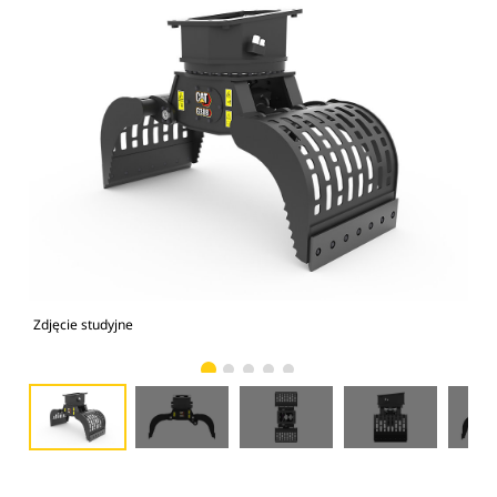
Zdjęcie studyjne
Wid