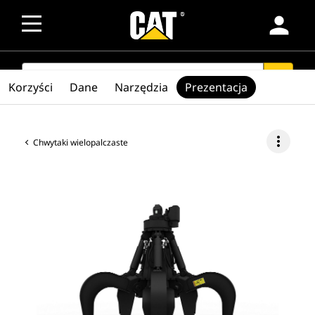
person
SEARCH
search
Korzyści
Dane
Narzędzia
Prezentacja
more_vert
Chwytaki wielopalczaste