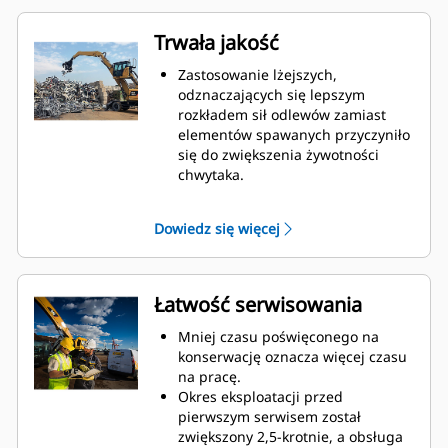
procent.
W maszynach Cat są wstępnie
Trwała jakość
programowane optymalne
ustawienia wydajności chwytaka,
Zastosowanie lżejszych,
maksymalizujące synergię i
odznaczających się lepszym
wydajność maszyny oraz chwytaka.
rozkładem sił odlewów zamiast
elementów spawanych przyczyniło
się do zwiększenia żywotności
chwytaka.
Bardzo wytrzymałe, odporne na
przetarcia górne i dolne
Dowiedz się więcej
ograniczniki na obudowie
chwytaka zapobiegają
nadmiernemu wysuwaniu się
siłowników i zbędnemu zużyciu
Łatwość serwisowania
przegubów oraz końcówek palców.
Siła, na której można polegać.
Mniej czasu poświęconego na
Odznaczające się solidną
konserwację oznacza więcej czasu
konstrukcją wewnętrzne palce i
na pracę.
końcówki są wykonane z wysokiej
Okres eksploatacji przed
jakości stali odpornej na przetarcia
pierwszym serwisem został
i zużycie spowodowane kontaktem
zwiększony 2,5-krotnie, a obsługa