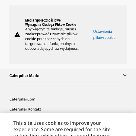
Media Społecznościowe
Wymagana Obsługa Plików Cookie
Aby włączyć tę funkcję, musisz
Ustawienia
warning
zaakceptować używanie plików
plików cookie
cookie przeznaczonych do
targetowania, funkcjonalnych i
odpowiadających za wydajność.
Caterpillar Marki
Caterpillar.com
Caterpillar Kontakt
Caterpillar Kontakt
This site uses cookies to improve your
experience. Some are required for the site
Moje Preferencje Marketingowe
to function, while others support features,