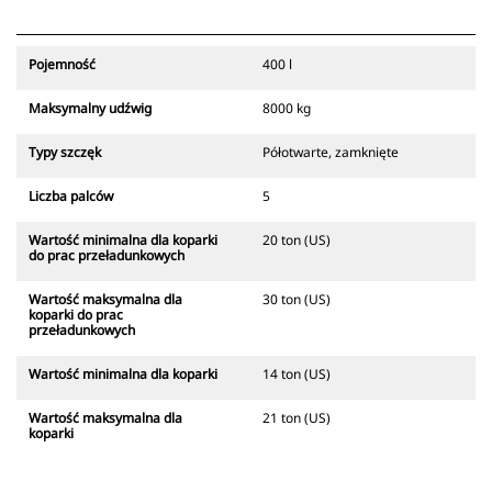
pionowego położenia wspornika
podczas montażu chwytaka na
maszynie.
Pojemność
400 l
Maksymalny udźwig
8000 kg
Typy szczęk
Półotwarte, zamknięte
Liczba palców
5
Wartość minimalna dla koparki
20 ton (US)
do prac przeładunkowych
Wartość maksymalna dla
30 ton (US)
koparki do prac
przeładunkowych
Wartość minimalna dla koparki
14 ton (US)
Wartość maksymalna dla
21 ton (US)
koparki