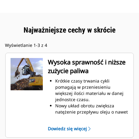
Najważniejsze cechy w skrócie
Wyświetlanie 1-3 z 4
Wysoka sprawność i niższe
zużycie paliwa
Krótkie czasy trwania cykli
pomagają w przeniesieniu
większej ilości materiału w danej
jednostce czasu.
Nowy układ obrotu zwiększa
natężenie przepływu oleju o nawet
160 procent.
Udoskonalone zakrzywienie palców
Dowiedz się więcej
poprawia całkowity współczynnik
napełnienia o nawet 140–200