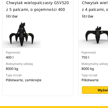
Chwytak wielopalczasty GSV520
Chwytak wie
z 5 palcami, o pojemności 400
z 4 palcami,
litrów
litrów
Pojemność
Pojemność
400 l
750 l
Maksymalny udźwig
Maksymalny udźwi
8000 kg
8000 kg
Typy szczęk
Typy szczęk
Półotwarte, zamknięte
Półotwarte
Wyświ