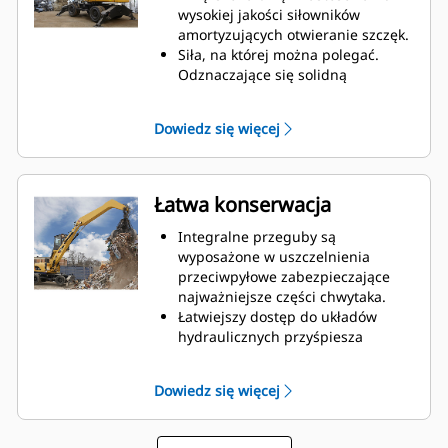
wysokiej jakości siłowników
amortyzujących otwieranie szczęk.
Siła, na której można polegać.
Odznaczające się solidną
konstrukcją wewnętrzne palce i
końcówki są wykonane z wysokiej
Dowiedz się więcej
jakości stali odpornej na przetarcia
i zużycie spowodowane kontaktem
metalowych powierzchni.
Łatwa konserwacja
Integralne przeguby są
wyposażone w uszczelnienia
przeciwpyłowe zabezpieczające
najważniejsze części chwytaka.
Łatwiejszy dostęp do układów
hydraulicznych przyśpiesza
konserwację, oddając do
dyspozycji więcej czasu na
Dowiedz się więcej
przemieszczanie materiałów.