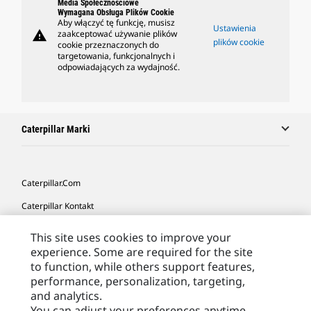
Media Społecznościowe
Wymagana Obsługa Plików Cookie
Aby włączyć tę funkcję, musisz
Ustawienia
warning
zaakceptować używanie plików
plików cookie
cookie przeznaczonych do
targetowania, funkcjonalnych i
odpowiadających za wydajność.
Caterpillar Marki
Caterpillar.com
Caterpillar Kontakt
Caterpillar Kontakt
This site uses cookies to improve your
experience. Some are required for the site
Moje Preferencje Marketingowe
to function, while others support features,
Site Map
performance, personalization, targeting,
and analytics.
Cookie Settings
You can adjust your preferences anytime