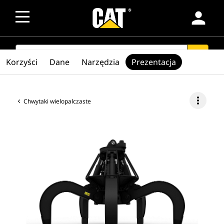
person
SEARCH
search
Korzyści
Dane
Narzędzia
Prezentacja
more_vert
Chwytaki wielopalczaste