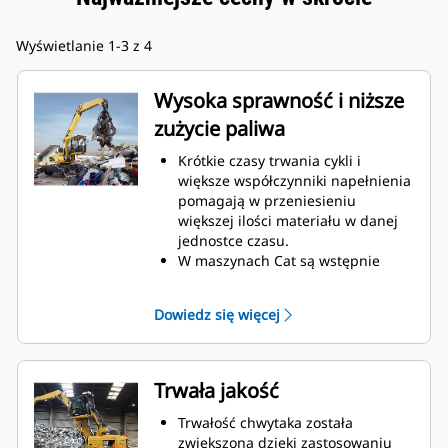
Wyświetlanie 1-3 z 4
Wysoka sprawność i niższe
zużycie paliwa
Krótkie czasy trwania cykli i
większe współczynniki napełnienia
pomagają w przeniesieniu
większej ilości materiału w danej
jednostce czasu.
W maszynach Cat są wstępnie
programowane optymalne
ustawienia wydajności chwytaka,
Dowiedz się więcej
maksymalizujące synergię i
wydajność maszyny oraz chwytaka.
Trwała jakość
Trwałość chwytaka została
zwiększona dzięki zastosowaniu