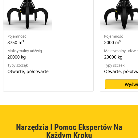
Pojemność
Pojemność
3750 m³
2000 m³
Maksymalny udźwig
Maksymalny udźwi
20000 kg
20000 kg
Typy szczęk
Typy szczęk
Otwarte, półotwarte
Otwarte, półotw
Wyświ
Narzędzia I Pomoc Ekspertów Na
Każdym Kroku