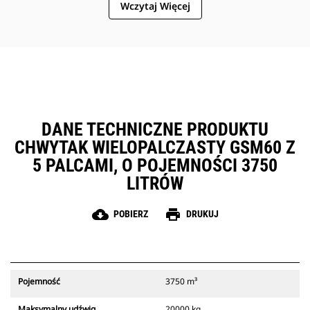
Wczytaj Więcej
DANE TECHNICZNE PRODUKTU
CHWYTAK WIELOPALCZASTY GSM60 Z
5 PALCAMI, O POJEMNOŚCI 3750
LITRÓW
cloud_download
print
POBIERZ
DRUKUJ
Pojemność
3750 m³
Maksymalny udźwig
20000 kg