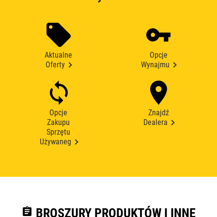
Aktualne
Opcje
Oferty
Wynajmu
Opcje
Znajdź
Zakupu
Dealera
Sprzętu
Używaneg
assignment
BROSZURY PRODUKTÓW I INNE